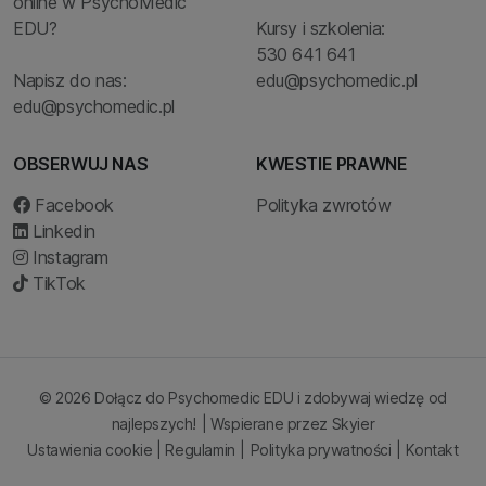
online w PsychoMedic
EDU?
Kursy i szkolenia:
530 641 641
Napisz do nas:
edu@psychomedic.pl
edu@psychomedic.pl
OBSERWUJ NAS
KWESTIE PRAWNE
Facebook
Polityka zwrotów
Linkedin
Instagram
TikTok
© 2026 Dołącz do Psychomedic EDU i zdobywaj wiedzę od
najlepszych!
| Wspierane przez
Skyier
Ustawienia cookie
|
Regulamin
|
Polityka prywatności
|
Kontakt