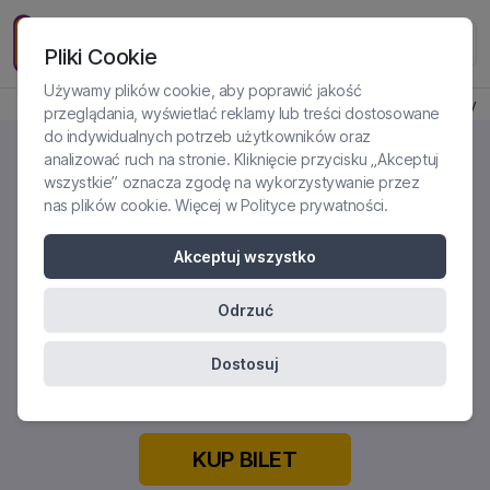
Pliki Cookie
Używamy plików cookie, aby poprawić jakość
Produkt jest dostępny
przeglądania, wyświetlać reklamy lub treści dostosowane
do indywidualnych potrzeb użytkowników oraz
analizować ruch na stronie. Kliknięcie przycisku „Akceptuj
wszystkie” oznacza zgodę na wykorzystywanie przez
nas plików cookie. Więcej w
Polityce prywatności
.
JAK PRACOWAĆ Z PACJENTEM,
KTÓRY DOŚWIADCZYŁ
Akceptuj wszystko
WYKORZYSTANIA W
Odrzuć
DZIECIŃSTWIE?
Certyfikowane szkolenie online
Dostosuj
KUP BILET