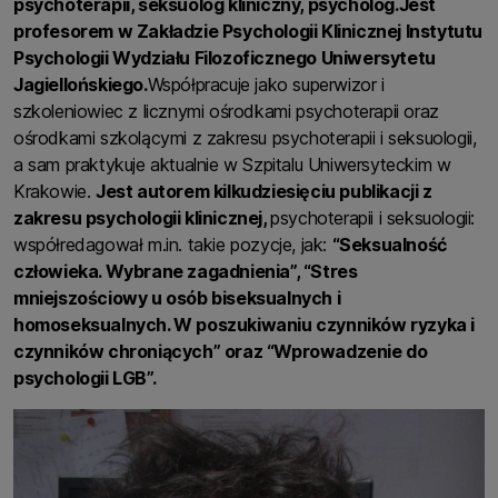
psychoterapii, seksuolog kliniczny, psycholog.
Jest
profesorem w Zakładzie Psychologii Klinicznej Instytutu
Psychologii Wydziału Filozoficznego Uniwersytetu
Jagiellońskiego.
Współpracuje jako superwizor i
szkoleniowiec z licznymi ośrodkami psychoterapii oraz
ośrodkami szkolącymi z zakresu psychoterapii i seksuologii,
a sam praktykuje aktualnie w Szpitalu Uniwersyteckim w
Krakowie.
Jest autorem kilkudziesięciu publikacji z
zakresu psychologii klinicznej,
psychoterapii i seksuologii:
współredagował m.in. takie pozycje, jak:
“Seksualność
człowieka. Wybrane zagadnienia”, “Stres
mniejszościowy u osób biseksualnych i
homoseksualnych. W poszukiwaniu czynników ryzyka i
czynników chroniących” oraz “Wprowadzenie do
psychologii LGB”.