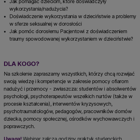
Jak pomagać dzieciom, które doświadczyły
wykorzystania/nadużycia?
Doświadczenie wykorzystania w dzieciństwie a problemy
w sferze seksualnej w dorosłości
Jak pomóc dorosłemu Pacjentowi z doświadczeniem
traumy spowodowanej wykorzystaniem w dzieciństwie?
DLA KOGO?
Na szkolenie zapraszamy wszystkich, którzy chcą rozwijać
swoją wiedzę i kompetencje w zakresie pomocy ofiarom
nadużyć i przemocy - zwłaszcza: studentów i absolwentów
psychologii, psychoterapeutów wszelkich nurtów (także w
procesie kształcenia), interwentów kryzysowych,
psychotraumatologów, pedagogów, pracowników domów
dziecka, pomocy społecznej, ośrodków wychowawczych i
poprawczych.
Uwaga!
Webinar zalicza godziny praktyk studenckich,