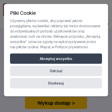
Pliki Cookie
Używamy plików cookie, aby poprawić jakość
Produkt jest dostępny
przeglądania, wyświetlać reklamy lub treści dostosowane
do indywidualnych potrzeb użytkowników oraz
analizować ruch na stronie. Kliknięcie przycisku „Akceptuj
wszystkie” oznacza zgodę na wykorzystywanie przez
nas plików cookie. Więcej w
Polityce prywatności
.
DIAGNOZA RÓŻNICOWA U DZIECI:
ASD, ZABURZENIA WIĘZI,
Akceptuj wszystko
NIEPRAWIDŁOWO
KSZTAŁTUJĄCA SIĘ OSOBOWOŚĆ
Odrzuć
Certyfikowane szkolenie online
Dostosuj
Wykup dostęp >