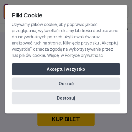
Pliki Cookie
Używamy plików cookie, aby poprawić jakość
Produkt jest dostępny
przeglądania, wyświetlać reklamy lub treści dostosowane
do indywidualnych potrzeb użytkowników oraz
analizować ruch na stronie. Kliknięcie przycisku „Akceptuj
wszystkie” oznacza zgodę na wykorzystywanie przez
nas plików cookie. Więcej w
Polityce prywatności
.
ADHD U DOROSŁYCH -
DIAGNOSTYKA I
Akceptuj wszystko
PSYCHOFARMAKOTERAPIA.
ZAAWANSOWANE KOMPENDIUM
Odrzuć
DLA LEKARZY
Dostosuj
KUP BILET