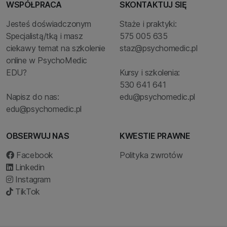
WSPÓŁPRACA
SKONTAKTUJ SIĘ
Jesteś doświadczonym
Staże i praktyki:
Specjalistą/tką i masz
575 005 635
ciekawy temat na szkolenie
staz@psychomedic.pl
online w PsychoMedic
EDU?
Kursy i szkolenia:
530 641 641
Napisz do nas:
edu@psychomedic.pl
edu@psychomedic.pl
OBSERWUJ NAS
KWESTIE PRAWNE
Facebook
Polityka zwrotów
Linkedin
Instagram
TikTok