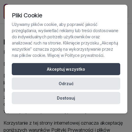
Pliki Cookie
Używamy plików cookie, aby poprawić jakość
przeglądania, wyświetlać reklamy lub treści dostosowane
do indywidualnych potrzeb użytkowników oraz
Polityka prywatności
analizować ruch na stronie. Kliknięcie przycisku „Akceptuj
wszystkie” oznacza zgodę na wykorzystywanie przez
Polityka prywatności Platformy www.psychomedic.edu.pl
nas plików cookie. Więcej w
Polityce prywatności
.
Drogi użytkowniku!
Akceptuj wszystko
Dbamy o Twoją prywatność i chcemy, abyś w czasie
korzystania z naszych usług czuł się komfortowo i
Odrzuć
bezpiecznie. Poniżej znajdziesz najważniejsze informacje o
zasadach przetwarzania przez nas Twoich danych
Dostosuj
osobowych oraz plikach cookies, które są
wykorzystywane przez naszą platformę.
Korzystanie z tej strony internetowej oznacza akceptację
poniższych warunków Polityki Prywatności i plików