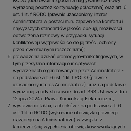
RODO (dobrowolna zgoda na nagrywanie rozmowy
wyrażonej poprzez kontynuację połączenia) oraz art. 6
ust. 1 lit. f RODO (prawnie uzasadniony interes
Administratora w postaci m.in. zapewnienia komfortu i
najwyższych standardów jakości obsługi, możliwości
odtworzenia rozmowy w przypadku sytuacji
konfliktowej i wątpliwości co do jej treści, ochrony
przed ewentualnymi roszczeniami);
prowadzenia działań promocyjno-marketingowych, w
tym przesyłania informacji o inicjatywach i
wydarzeniach organizowanych przez Administratora -
na podstawie art. 6 ust. 1 lit. f RODO (prawnie
uzasadniony interes Administratora) oraz na podstawie
wyrażonej zgody stosownie do art. 398 Ustawy z dnia
12 lipca 2024 r. Prawo Komunikacji Elektronicznej;
wystawiania faktur, rachunków - na podstawie art. 6
ust. 1 lit. c RODO (wykonanie obowiązku prawnego
ciążącego na Administratorze) w związku z
koniecznością wypełnienia obowiązków wynikających