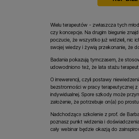
Wielu terapeutów - zwłaszcza tych mło
czy koncepcje. Na drugim biegunie znajdu
poczucie, że wszystko już widzieli, nic 
swojej wiedzy i żywią przekonanie, że d
Badania pokazują tymczasem, że stosow
udowodniono też, że lata stażu terapeu
O irrewerencji, czyli postawy niewiedzen
bezstronności w pracy terapeutycznej z
indywidualnej. Spore szkody może przyni
założenie, że potrzebuje on(a) po prost
Nadchodzące szkolenie z prof. de Barba
poznasz punkt widzenia i doświadczenia
cały webinar będzie okazją do zainspiro