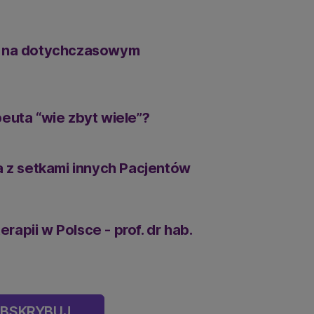
ej na dotychczasowym
peuta “wie zbyt wiele”?
ia z setkami innych Pacjentów
apii w Polsce - prof. dr hab.
BSKRYBUJ