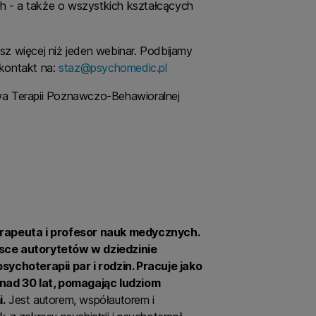
 - a także o wszystkich kształcących
z więcej niż jeden webinar. Podbijamy
 kontakt na:
staz@psychomedic.pl
wa Terapii Poznawczo-Behawioralnej
erapeuta i profesor nauk medycznych.
sce autorytetów w dziedzinie
sychoterapii par i rodzin. Pracuje jako
onad 30 lat, pomagając ludziom
.
Jest autorem, współautorem i