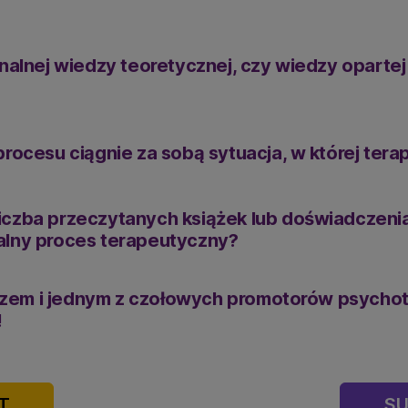
ynalnej wiedzy teoretycznej, czy wiedzy opart
rocesu ciągnie za sobą sytuacja, w której tera
j liczba przeczytanych książek lub doświadczen
alny proces terapeutyczny?
trzem i jednym z czołowych promotorów psychoter
!
T
SU