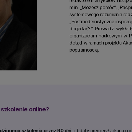
redaktorem artykułów i książek
m.in. „Możesz pomóc”, „Pacje
systemowego rozumienia rodzin
„Postmodernistyczne inspiracje 
dogadać?!”. Prowadzi wykłady
organizacjami naukowymi w Po
dotąd w ramach projektu Akad
popularnością.
szkolenie online?
dzinnego szkolenia przez 90 dni
od daty premiery/zakupu nag