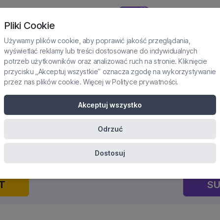
NOWOŚĆ
TAŻE I PRAKTYKI
SUBSKRYPCJA
KURSY
KONFERENCJE
Pliki Cookie
Używamy plików cookie, aby poprawić jakość przeglądania,
wyświetlać reklamy lub treści dostosowane do indywidualnych
potrzeb użytkowników oraz analizować ruch na stronie. Kliknięcie
przycisku „Akceptuj wszystkie” oznacza zgodę na wykorzystywanie
przez nas plików cookie. Więcej w
Polityce prywatności
.
IEDZIEĆ” W PSYCHOTERAPII?
Akceptuj wszystko
ENCJI W PRAKTYCE TERAPE
Odrzuć
ertyfikowane szkolenie onlin
Dostosuj
T
SU