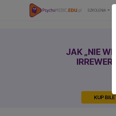
SZKOLENIA
S
JAK „NIE W
IRREWER
C
KUP BILE