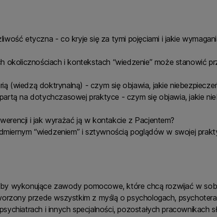
liwość etyczna - co kryje się za tymi pojęciami i jakie wymagan
ich okolicznościach i kontekstach “wiedzenie” może stanowić pr
ą (wiedzą doktrynalną) - czym się objawia, jakie niebezpieczeń
partą na dotychczasowej praktyce - czym się objawia, jakie nie
werencji i jak wyrażać ją w kontakcie z Pacjentem?
dmiernym “wiedzeniem” i sztywnością poglądów w swojej prakt
oby wykonujące zawody pomocowe, które chcą rozwijać w sob
tworzony przede wszystkim z myślą o psychologach, psychoter
sychiatrach i innych specjalności, pozostałych pracownikach 