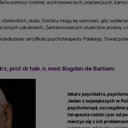
dków pomocy rodzinie, wychowawczych, poprawczych, karnych
k studenckich, stażu. Godziny mogą się sumować, gdy wybierzes
kończonych szkoleniach. Zainteresowanych studentów prosimy o
przedłużenia certyfikatu psychoterapeuty Polskiego Towarzyst
z, prof. dr hab. n. med. Bogdan de Barbaro
lekarz psychiatra, psychot
Jeden z największych w Pol
psychoterapii, szczególnie p
terapeuta rodzin i par od p
mierzyć się z ich problemami