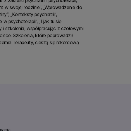
 z zakresu psychiatrii i psychoterapii,
nt w swojej rodzinie”, „Wprowadzenie do
y”, „Konteksty psychiatrii”,
w psychoterapii”, „I jak tu się
 i szkolenia, współpracując z czołowymi
lsce. Szkolenia, które poprowadził
emia Terapeuty, cieszą się rekordową
rania;