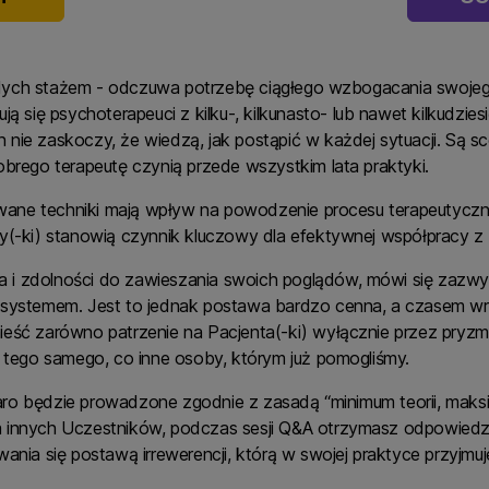
dych stażem - odczuwa potrzebę ciągłego wzbogacania swojego
ją się psychoterapeuci z kilku-, kilkunasto- lub nawet kilkudzi
ich nie zaskoczy, że wiedzą, jak postąpić w każdej sytuacji. Są 
obrego terapeutę czynią przede wszystkim lata praktyki.
ane techniki mają wpływ na powodzenie procesu terapeutyczn
ty(-ki) stanowią czynnik kluczowy dla efektywnej współpracy z
ia i zdolności do zawieszania swoich poglądów, mówi się zazwycz
 systemem. Jest to jednak postawa bardzo cenna, a czasem wrę
eść zarówno patrzenie na Pacjenta(-ki) wyłącznie przez pryzmat
u tego samego, co inne osoby, którym już pomogliśmy.
ro będzie prowadzone zgodnie z zasadą “minimum teorii, maksim
 innych Uczestników, podczas sesji Q&A otrzymasz odpowiedzi 
wania się postawą irrewerencji, którą w swojej praktyce przyjmu