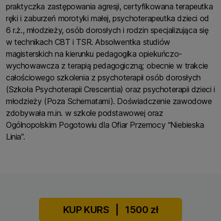
praktyczka zastępowania agresji, certyfikowana terapeutka
ręki i zaburzeń morotyki małej, psychoterapeutka dzieci od
6 r.ż., młodzieży, osób dorosłych i rodzin specjalizująca się
w technikach CBT i TSR. Absolwentka studiów
magisterskich na kierunku pedagogika opiekuńczo-
wychowawcza z terapią pedagogiczną; obecnie w trakcie
całościowego szkolenia z psychoterapii osób dorosłych
(Szkoła Psychoterapii Crescentia) oraz psychoterapii dzieci i
młodzieży (Poza Schematami). Doświadczenie zawodowe
zdobywała m.in. w szkole podstawowej oraz
Ogólnopolskim Pogotowiu dla Ofiar Przemocy “Niebieska
Linia”.
KUP KURS
|
1500 zł