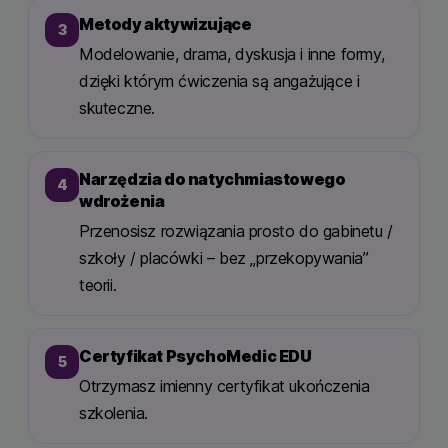
Metody aktywizujące
3
Modelowanie, drama, dyskusja i inne formy,
dzięki którym ćwiczenia są angażujące i
skuteczne.
Narzędzia do natychmiastowego
4
wdrożenia
Przenosisz rozwiązania prosto do gabinetu /
szkoły / placówki – bez „przekopywania”
teorii.
Certyfikat PsychoMedic EDU
5
Otrzymasz imienny certyfikat ukończenia
szkolenia.