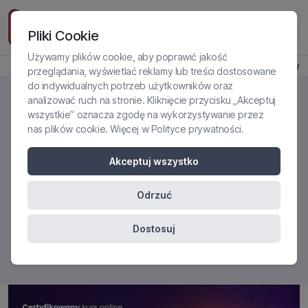
Pliki Cookie
Używamy plików cookie, aby poprawić jakość
Produkt jest dostępny
przeglądania, wyświetlać reklamy lub treści dostosowane
do indywidualnych potrzeb użytkowników oraz
analizować ruch na stronie. Kliknięcie przycisku „Akceptuj
wszystkie” oznacza zgodę na wykorzystywanie przez
nas plików cookie. Więcej w
Polityce prywatności
.
TRENER TZA W PRAKTYCE
Certyfikowany kurs online
Akceptuj wszystko
Odrzuć
Dostosuj
KUP KURS
|
1500 zł