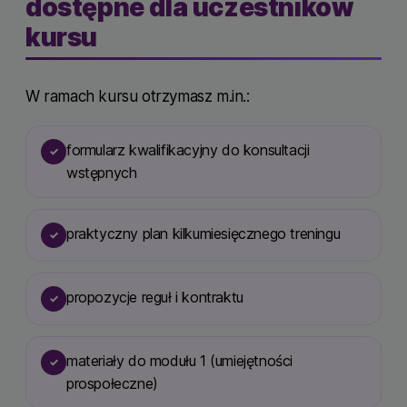
dostępne dla uczestników
kursu
W ramach kursu otrzymasz m.in.:
formularz kwalifikacyjny do konsultacji
✓
wstępnych
praktyczny plan kilkumiesięcznego treningu
✓
propozycje reguł i kontraktu
✓
materiały do modułu 1 (umiejętności
✓
prospołeczne)