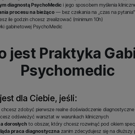
ym diagnostą PsychoMedic
i jego sposobem myślenia klinicz
nia procesu na bieżąco
— bez czekania na „czas na pytania"
z ile godzin chcesz zrealizować (minimum 10h)
yki gabinetowej PsychoMedic
o jest Praktyka Ga
Psychomedic
st dla Ciebie, jeśli:
 chcesz zdobyć pierwsze realne doświadczenie diagnostyczne
hcesz odświeżyć warsztat w warunkach klinicznych
a dorosłych
to obszar, który chcesz rozwinąć pod okiem specj
ląda praca diagnostyczna
zanim zdecydujesz się na dłuższy