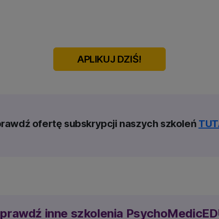
APLIKUJ DZIŚ!
rawdź ofertę subskrypcji naszych szkoleń
TUT
prawdź inne szkolenia PsychoMedicE