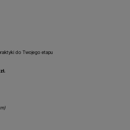
raktyki do Twojego etapu
zł.
ym)