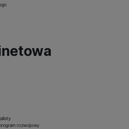
nego
binetowa
alisty
 program rozwojowy