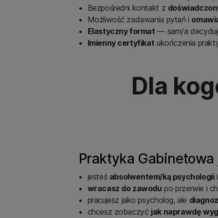
Bezpośredni kontakt z
doświadczon
Możliwość zadawania pytań i
omawia
Elastyczny format
— sam/a decydujes
Imienny certyfikat
ukończenia prakt
Dla kog
Praktyka Gabinetowa je
jesteś
absolwentem/ką psychologii
i
wracasz do zawodu
po przerwie i c
pracujesz jako psycholog, ale
diagnoz
chcesz zobaczyć
jak naprawdę wyg