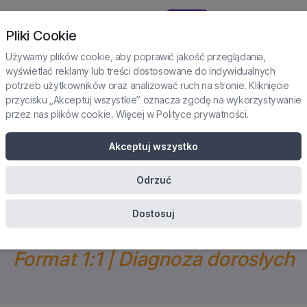
NOWOŚĆ
TAŻE I PRAKTYKI
SUBSKRYPCJA
KURSY
KONFERENCJE
Pliki Cookie
Używamy plików cookie, aby poprawić jakość przeglądania,
wyświetlać reklamy lub treści dostosowane do indywidualnych
potrzeb użytkowników oraz analizować ruch na stronie. Kliknięcie
przycisku „Akceptuj wszystkie” oznacza zgodę na wykorzystywanie
przez nas plików cookie. Więcej w
Polityce prywatności
.
KA GABINETOWA PSYC
Akceptuj wszystko
netu diagnostycznego i zacz
Odrzuć
prawdziwymi pacjentami.
Dostosuj
Format 1:1 | Diagnoza dorosłych