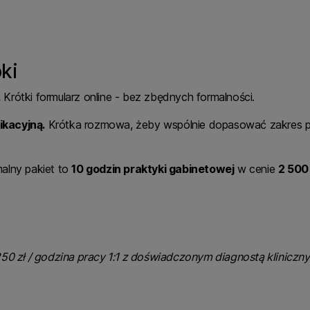
oki
.
Krótki formularz online - bez zbędnych formalności.
ikacyjną.
Krótka rozmowa, żeby wspólnie dopasować zakres p
alny pakiet to
10 godzin praktyki gabinetowej
w cenie
2 500 
250 zł / godzina pracy 1:1 z doświadczonym diagnostą kliniczn