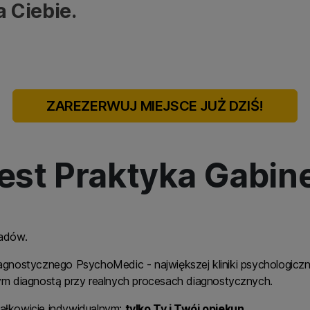
a Ciebie.
ZAREZERWUJ MIEJSCE JUŻ DZIŚ!
jest Praktyka Gabi
ładów.
nostycznego PsychoMedic - największej kliniki psychologiczn
m diagnostą przy realnych procesach diagnostycznych.
całkowicie indywidualnym:
tylko Ty i Twój opiekun.