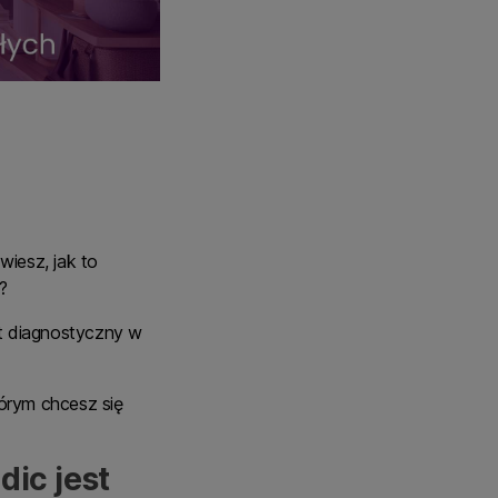
wiesz, jak to
?
t diagnostyczny w
tórym chcesz się
ic jest