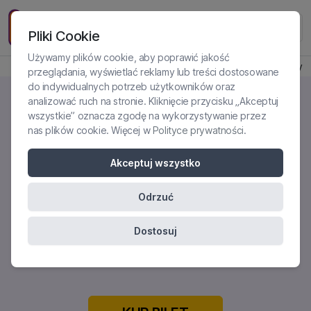
Pliki Cookie
Używamy plików cookie, aby poprawić jakość
Produkt jest dostępny
przeglądania, wyświetlać reklamy lub treści dostosowane
do indywidualnych potrzeb użytkowników oraz
analizować ruch na stronie. Kliknięcie przycisku „Akceptuj
wszystkie” oznacza zgodę na wykorzystywanie przez
nas plików cookie. Więcej w
Polityce prywatności
.
CZEGO WARTO NAUCZYĆ SIĘ OD
GABORA MATÉ?
Akceptuj wszystko
WSKAZÓWKI DO TERAPII C-PTSD
Odrzuć
OD NAJWYBITNIEJSZYCH
EKSPERTÓW
Dostosuj
Certyfikowane szkolenie online