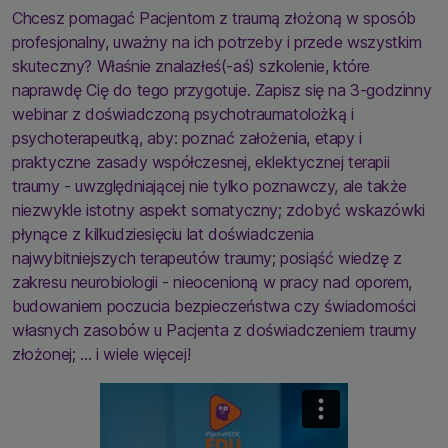
Chcesz pomagać Pacjentom z traumą złożoną w sposób
profesjonalny, uważny na ich potrzeby i przede wszystkim
skuteczny? Właśnie znalazłeś(-aś) szkolenie, które
naprawdę Cię do tego przygotuje. Zapisz się na 3-godzinny
webinar z doświadczoną psychotraumatolożką i
psychoterapeutką, aby: poznać założenia, etapy i
praktyczne zasady współczesnej, eklektycznej terapii
traumy - uwzględniającej nie tylko poznawczy, ale także
niezwykle istotny aspekt somatyczny; zdobyć wskazówki
płynące z kilkudziesięciu lat doświadczenia
najwybitniejszych terapeutów traumy; posiąść wiedzę z
zakresu neurobiologii - nieocenioną w pracy nad oporem,
budowaniem poczucia bezpieczeństwa czy świadomości
własnych zasobów u Pacjenta z doświadczeniem traumy
złożonej; … i wiele więcej!