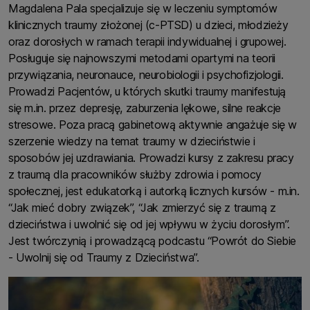
Magdalena Pala specjalizuje się w leczeniu symptomów
klinicznych traumy złożonej (c-PTSD) u dzieci, młodzieży
oraz dorosłych w ramach terapii indywidualnej i grupowej.
Posługuje się najnowszymi metodami opartymi na teorii
przywiązania, neuronauce, neurobiologii i psychofizjologii.
Prowadzi Pacjentów, u których skutki traumy manifestują
się m.in. przez depresję, zaburzenia lękowe, silne reakcje
stresowe. Poza pracą gabinetową aktywnie angażuje się w
szerzenie wiedzy na temat traumy w dzieciństwie i
sposobów jej uzdrawiania. Prowadzi kursy z zakresu pracy
z traumą dla pracowników służby zdrowia i pomocy
społecznej, jest edukatorką i autorką licznych kursów - m.in.
“Jak mieć dobry związek”, “Jak zmierzyć się z traumą z
dzieciństwa i uwolnić się od jej wpływu w życiu dorosłym”.
Jest twórczynią i prowadzącą podcastu “Powrót do Siebie
- Uwolnij się od Traumy z Dzieciństwa”.