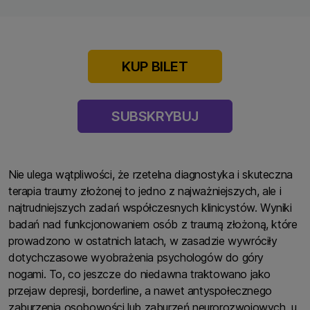
KUP BILET
SUBSKRYBUJ
Nie ulega wątpliwości, że rzetelna diagnostyka i skuteczna
terapia traumy złożonej to jedno z najważniejszych, ale i
najtrudniejszych zadań współczesnych klinicystów. Wyniki
badań nad funkcjonowaniem osób z traumą złożoną, które
prowadzono w ostatnich latach, w zasadzie wywróciły
dotychczasowe wyobrażenia psychologów do góry
nogami. To, co jeszcze do niedawna traktowano jako
przejaw depresji, borderline, a nawet antyspołecznego
zaburzenia osobowości lub zaburzeń neurorozwojowych, u