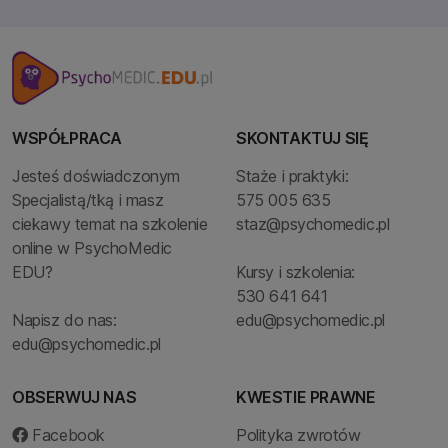
WSPÓŁPRACA
SKONTAKTUJ SIĘ
Jesteś doświadczonym
Staże i praktyki:
Specjalistą/tką i masz
575 005 635
ciekawy temat na szkolenie
staz@psychomedic.pl
online w PsychoMedic
EDU?
Kursy i szkolenia:
530 641 641
Napisz do nas:
edu@psychomedic.pl
edu@psychomedic.pl
OBSERWUJ NAS
KWESTIE PRAWNE
Facebook
Polityka zwrotów