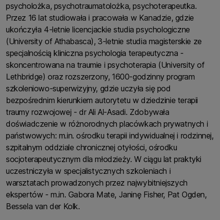
psycholożka, psychotraumatolożka, psychoterapeutka.
Przez 16 lat studiowała i pracowała w Kanadzie, gdzie
ukończyła 4-letnie licencjackie studia psychologiczne
(University of Athabasca), 3-letnie studia magisterskie ze
specjalnością kliniczna psychologia terapeutyczna -
skoncentrowana na traumie i psychoterapia (University of
Lethbridge) oraz rozszerzony, 1600-godzinny program
szkoleniowo-superwizyjny, gdzie uczyła się pod
bezpośrednim kierunkiem autorytetu w dziedzinie terapii
traumy rozwojowej - dr Ali Al-Asadi. Zdobywała
doświadczenie w różnorodnych placówkach prywatnych i
państwowych: m.in. ośrodku terapii indywidualnej i rodzinnej,
szpitalnym oddziale chronicznej otyłości, ośrodku
socjoterapeutycznym dla młodzieży. W ciągu lat praktyki
uczestniczyła w specjalistycznych szkoleniach i
warsztatach prowadzonych przez najwybitniejszych
ekspertów - m.in. Gabora Mate, Janinę Fisher, Pat Ogden,
Bessela van der Kolk.