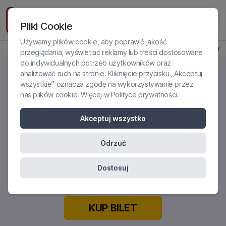
Pliki Cookie
Używamy plików cookie, aby poprawić jakość
Produkt jest dostępny
przeglądania, wyświetlać reklamy lub treści dostosowane
do indywidualnych potrzeb użytkowników oraz
analizować ruch na stronie. Kliknięcie przycisku „Akceptuj
wszystkie” oznacza zgodę na wykorzystywanie przez
nas plików cookie. Więcej w
Polityce prywatności
.
JAK DBAĆ O SIEBIE, PRACUJĄC Z
NAJLICZNIEJSZĄ GRUPĄ
Akceptuj wszystko
PACJENTÓW - OSOBAMI PO
TRAUMIE?
Odrzuć
Certyfikowane szkolenie online
Dostosuj
KUP BILET