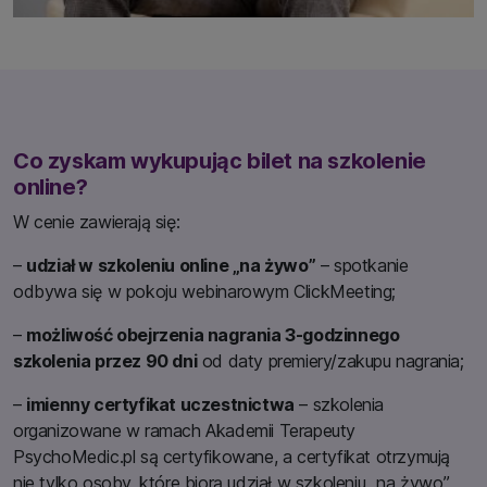
Co zyskam wykupując bilet na szkolenie
online?
W cenie zawierają się:
–
udział w szkoleniu online „na żywo”
– spotkanie
odbywa się w pokoju webinarowym ClickMeeting;
–
możliwość obejrzenia nagrania 3-godzinnego
szkolenia przez 90 dni
od daty premiery/zakupu nagrania;
–
imienny certyfikat uczestnictwa
– szkolenia
organizowane w ramach Akademii Terapeuty
PsychoMedic.pl są certyfikowane, a certyfikat otrzymują
nie tylko osoby, które biorą udział w szkoleniu „na żywo”,