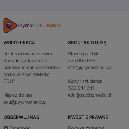
WSPÓŁPRACA
SKONTAKTUJ SIĘ
Jesteś doświadczonym
Staże i praktyki:
Specjalistą/tką i masz
575 005 635
ciekawy temat na szkolenie
staz@psychomedic.pl
online w PsychoMedic
EDU?
Kursy i szkolenia:
530 641 641
Napisz do nas:
edu@psychomedic.pl
edu@psychomedic.pl
OBSERWUJ NAS
KWESTIE PRAWNE
Facebook
Polityka zwrotów