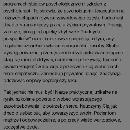
programach studiów psychologicznych i szkoleń z
psychoterapii. To sprawia, że psychologom i terapeutom na
różnych etapach rozwoju zawodowego często trudno jest
dbać o balans między pracą a życiem prywatnym. Pracują
za dużo, biorą pod opiekę zbyt wiele “trudnych
przypadków” naraz i nie zawsze pamiętają o tym, aby
regularnie uzupełniać własne emocjonalne zasoby. Skutki
bywają poważne: przemęczeni i niezaopiekowani terapeuci
stają się mniej efektywni, nadmiernie przeżywają trudności
swoich Pacjentów lub wręcz przeciwne - są wobec nich
mniej empatyczni. Zaniedbują prywatne relacje, zaczynają
odczuwać objawy depresji czy lęku.
Tak jednak nie musi być! Nasze praktyczne, unikalne na
rynku szkolenie powstało wobec wzrastającego
zapotrzebowania i z potrzeby serca. Nauczymy Cię, jak
dbać o siebie: tak, aby towarzyszyć swoim Pacjentom
mądrze i odpowiedzialnie, a po pracy wieść wartościowe,
szczęśliwe życie.