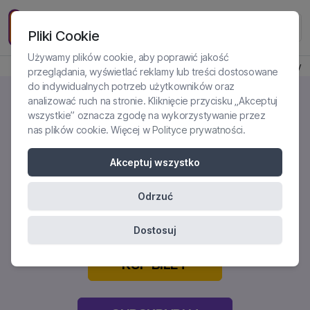
Pliki Cookie
Używamy plików cookie, aby poprawić jakość
Produkt jest dostępny
przeglądania, wyświetlać reklamy lub treści dostosowane
do indywidualnych potrzeb użytkowników oraz
analizować ruch na stronie. Kliknięcie przycisku „Akceptuj
wszystkie” oznacza zgodę na wykorzystywanie przez
nas plików cookie. Więcej w
Polityce prywatności
.
KONTRAKT TERAPEUTYCZNY -
SESJA TERAPEUTYCZNA "NA
Akceptuj wszystko
ŻYWO"
Odrzuć
Certyfikowane szkolenie online
Dostosuj
KUP BILET