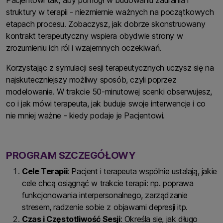
Pacjentowi tak, aby pomógł w budowaniu zaufania i
struktury w terapii - niezmiernie ważnych na początkowych
etapach procesu. Zobaczysz, jak dobrze skonstruowany
kontrakt terapeutyczny wspiera obydwie strony w
zrozumieniu ich ról i wzajemnych oczekiwań.
Korzystając z symulacji sesji terapeutycznych uczysz się na
najskuteczniejszy możliwy sposób, czyli poprzez
modelowanie. W trakcie 50-minutowej scenki obserwujesz,
co i jak mówi terapeuta, jak buduje swoje interwencje i co
nie mniej ważne - kiedy podaje je Pacjentowi.
PROGRAM SZCZEGÓŁOWY
Cele Terapii
: Pacjent i terapeuta wspólnie ustalają, jakie
cele chcą osiągnąć w trakcie terapii: np. poprawa
funkcjonowania interpersonalnego, zarządzanie
stresem, radzenie sobie z objawami depresji itp.
Czas i Częstotliwość Sesji
: Określa się, jak długo