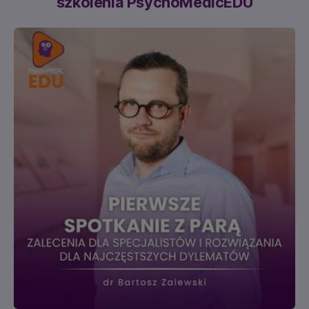
szkolenia PsychoMedicEDU