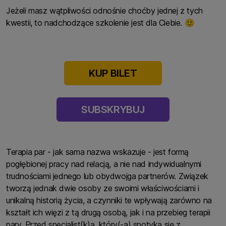
Jeżeli masz wątpliwości odnośnie choćby jednej z tych
kwestii, to nadchodzące szkolenie jest dla Ciebie.
🙂
KUP BILET
SUBSKRYBUJ
Terapia par - jak sama nazwa wskazuje - jest formą
pogłębionej pracy nad relacją, a nie nad indywidualnymi
trudnościami jednego lub obydwojga partnerów. Związek
tworzą jednak dwie osoby ze swoimi właściwościami i
unikalną historią życia, a czynniki te wpływają zarówno na
kształt ich więzi z tą drugą osobą, jak i na przebieg terapii
pary. Przed specjalist(k)ą, który(-a) spotyka się z