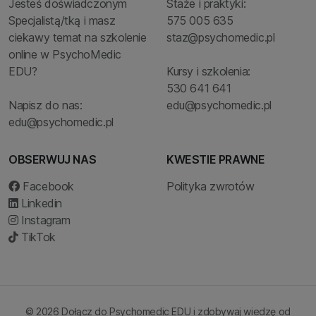
Jesteś doświadczonym
Staże i praktyki:
Specjalistą/tką i masz
575 005 635
ciekawy temat na szkolenie
staz@psychomedic.pl
online w PsychoMedic
EDU?
Kursy i szkolenia:
530 641 641
Napisz do nas:
edu@psychomedic.pl
edu@psychomedic.pl
OBSERWUJ NAS
KWESTIE PRAWNE
Facebook
Polityka zwrotów
Linkedin
Instagram
TikTok
© 2026 Dołącz do Psychomedic EDU i zdobywaj wiedzę od