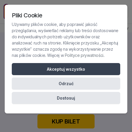
Pliki Cookie
Używamy plików cookie, aby poprawić jakość
Produkt jest dostępny
przeglądania, wyświetlać reklamy lub treści dostosowane
do indywidualnych potrzeb użytkowników oraz
analizować ruch na stronie. Kliknięcie przycisku „Akceptuj
wszystkie” oznacza zgodę na wykorzystywanie przez
nas plików cookie. Więcej w
Polityce prywatności
.
PIERWSZE SPOTKANIE Z PARĄ -
ZALECENIA DLA SPECJALISTÓW I
Akceptuj wszystko
ROZWIĄZANIA DLA
NAJCZĘSTSZYCH DYLEMATÓW
Odrzuć
Certyfikowane szkolenie online
Dostosuj
KUP BILET