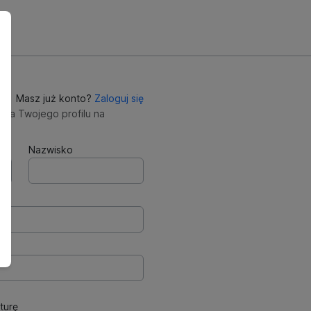
Masz już konto?
Zaloguj się
nia Twojego profilu na
Nazwisko
turę