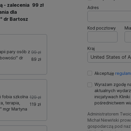
ą - zalecenia
99 zł
Adres
ania dla
" dr Bartosz
Kod pocztowy
Mia
Kraj
pii pary osób z
99 zł
United States of 
bowości" dr
89 zł
Akceptuję
regulam
Wyrażam zgodę na
aktualnych wydarz
i fobia szkolna
inicjatywach Klini
129 zł
a, terapia,
pośrednictwem wia
119 zł
i" mgr Martyna
Administratorem Twoi
Michał Niewiński prow
gospodarczą pod naz