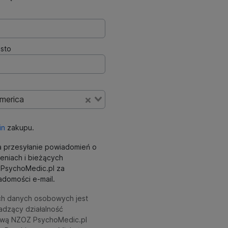
sto
America
in
zakupu.
 przesyłanie powiadomień o
eniach i bieżących
ki PsychoMedic.pl za
domości e-mail.
ch danych osobowych jest
adzący działalność
wą NZOZ PsychoMedic.pl