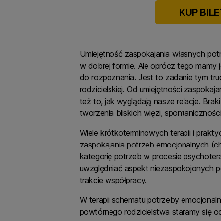
KUP BILE
Umiejętność zaspokajania własnych potr
w dobrej formie. Ale oprócz tego mamy 
do rozpoznania. Jest to zadanie tym tru
rodzicielskiej. Od umiejętności zaspokaj
też to, jak wyglądają nasze relacje. Br
tworzenia bliskich więzi, spontaniczności
Wiele krótkoterminowych terapii i prak
zaspokajania potrzeb emocjonalnych (ch
kategorię potrzeb w procesie psychoterap
uwzględniać aspekt niezaspokojonych p
trakcie współpracy.
W terapii schematu potrzeby emocjonalne
powtórnego rodzicielstwa staramy się o