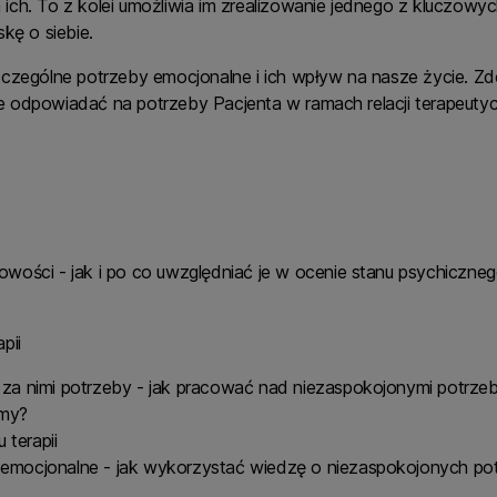
ch. To z kolei umożliwia im zrealizowanie jednego z kluczowyc
kę o siebie.
zczególne potrzeby emocjonalne i ich wpływ na nasze życie. Z
 odpowiadać na potrzeby Pacjenta w ramach relacji terapeuty
wości - jak i po co uwzględniać je w ocenie stanu psychiczneg
pii
 za nimi potrzeby - jak pracować nad niezaspokojonymi potrze
emy?
terapii
 emocjonalne - jak wykorzystać wiedzę o niezaspokojonych pot