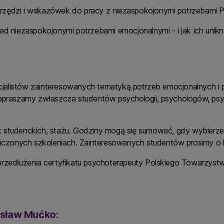
narzędzi i wskazówek do pracy z niezaspokojonymi potrzebami 
ad niezaspokojonymi potrzebami emocjonalnymi - i jak ich unik
alistów zainteresowanych tematyką potrzeb emocjonalnych i p
Zapraszamy zwłaszcza studentów psychologii, psychologów, psy
k studenckich, stażu. Godziny mogą się sumować, gdy wybierzes
kończonych szkoleniach. Zainteresowanych studentów prosimy o 
przedłużenia certyfikatu psychoterapeuty Polskiego Towarzyst
sław Mućko: