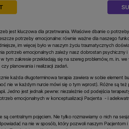
T
SU
zeb jest kluczowa dla przetrwania. Właściwe dbanie o potrzeb
jeszcze potrzeby emocjonalne: równie ważne dla naszego funkc
dniejsze, im więcej było w naszym życiu traumatycznych doświa
ania potrzeb emocjonalnych zależy nasz dobrostan psychiczny i 
aki w tym zakresie przekładają się na szereg problemów, m. in
 czy planowania i realizacji zadań.
tycznie każda długoterminowa terapia zawiera w sobie element 
oć nie w każdym nurcie mówi się o tym wprost). Różne są też p
ii. Jedno jest jednak pewne: niezależnie od podejścia terapeut
otrzeb emocjonalnych w konceptualizacji Pacjenta - i adekwa
 są centralnym pojęciem. Nie tylko rozmawiamy o nich na sesja
dpowiadać na nie w sposób, który pozwoli naszym Pacjentom i 