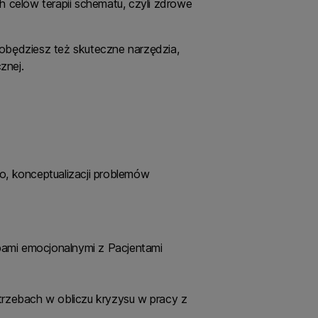
h celów terapii schematu, czyli zdrowe
dobędziesz też skuteczne narzędzia,
cznej.
o, konceptualizacji problemów
bami emocjonalnymi z Pacjentami
rzebach w obliczu kryzysu w pracy z