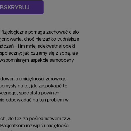
BSKRYBUJ
y fizjologiczne pomaga zachować ciało
jonowania, choć nierzadko trudniejsze
dczeń - i im mniej adekwatnej opieki
społeczny: jak czujemy się z sobą, ale
. we wspomnianym aspekcie samooceny,
budowania umiejętności zdrowego
omysły na to, jak zaspokajać tę
ycznego, specjalista powinien
tnie odpowiadać na ten problem w
ch, ale też za pośrednictwem tzw.
Pacjentkom rozwijać umiejętności