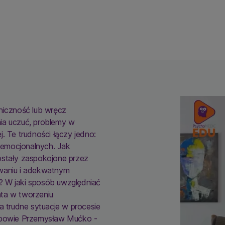
niczność lub wręcz
ia uczuć, problemy w
. Te trudności łączy jedno:
emocjonalnych. Jak
ostały zaspokojone przez
owaniu i adekwatnym
? W jaki sposób uwzględniać
ta w tworzeniu
a trudne sytuacje w procesie
odpowie Przemysław Mućko -