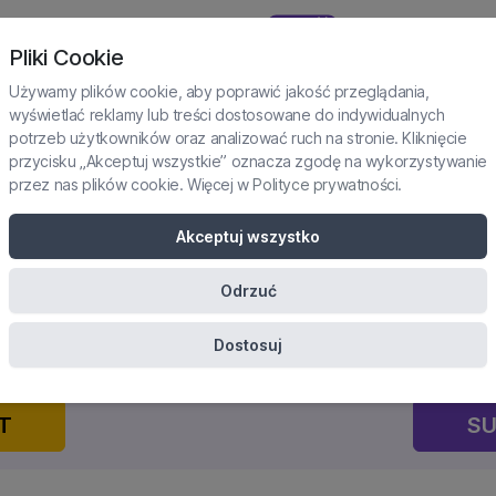
NOWOŚĆ
TAŻE I PRAKTYKI
SUBSKRYPCJA
KURSY
KONFERENCJE
Pliki Cookie
Używamy plików cookie, aby poprawić jakość przeglądania,
wyświetlać reklamy lub treści dostosowane do indywidualnych
potrzeb użytkowników oraz analizować ruch na stronie. Kliknięcie
przycisku „Akceptuj wszystkie” oznacza zgodę na wykorzystywanie
przez nas plików cookie. Więcej w
Polityce prywatności
.
RZEBY EMOCJONALNE W TERA
Akceptuj wszystko
ZPOZNAWAĆ I JAK NA NIE O
Odrzuć
ertyfikowane szkolenie onlin
Dostosuj
T
SU