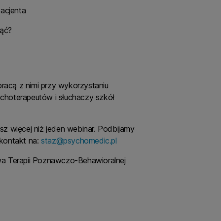
Pacjenta
nąć?
racą z nimi przy wykorzystaniu
choterapeutów i słuchaczy szkół
z więcej niż jeden webinar. Podbijamy
kontakt na:
staz@psychomedic.pl
wa Terapii Poznawczo-Behawioralnej