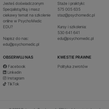
Jesteś doświadczonym
Staże i praktyki:
Specjalistą/tką i masz
575 005 635
ciekawy temat na szkolenie
staz@psychomedic.pl
online w PsychoMedic
EDU?
Kursy i szkolenia:
530 641 641
Napisz do nas:
edu@psychomedic.pl
edu@psychomedic.pl
OBSERWUJ NAS
KWESTIE PRAWNE
Facebook
Polityka zwrotów
Linkedin
Instagram
TikTok