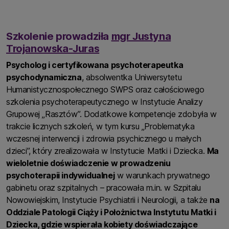
Szkolenie prowadziła
mgr Justyna
Trojanowska-Juras
Psycholog i certyfikowana psychoterapeutka
psychodynamiczna
, absolwentka Uniwersytetu
Humanistycznospołecznego SWPS oraz całościowego
szkolenia psychoterapeutycznego w Instytucie Analizy
Grupowej „Rasztów”. Dodatkowe kompetencje zdobyła w
trakcie licznych szkoleń, w tym kursu „Problematyka
wczesnej interwencji i zdrowia psychicznego u małych
dzieci”, który zrealizowała w Instytucie Matki i Dziecka.
Ma
wieloletnie doświadczenie w prowadzeniu
psychoterapii indywidualnej
w warunkach prywatnego
gabinetu oraz szpitalnych – pracowała m.in. w Szpitalu
Nowowiejskim, Instytucie Psychiatrii i Neurologii, a także
na
Oddziale Patologii Ciąży i Położnictwa Instytutu Matki i
Dziecka, gdzie wspierała kobiety doświadczające