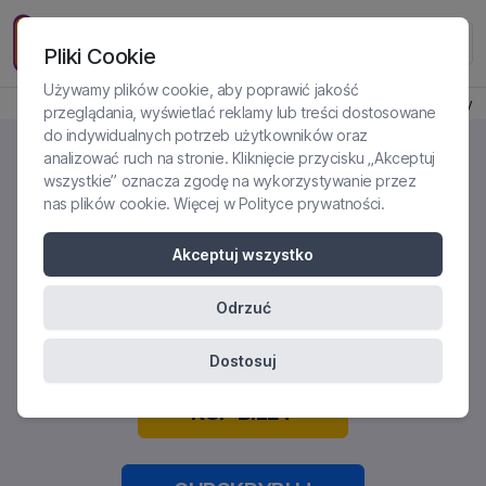
Pliki Cookie
Używamy plików cookie, aby poprawić jakość
Produkt jest dostępny
przeglądania, wyświetlać reklamy lub treści dostosowane
do indywidualnych potrzeb użytkowników oraz
analizować ruch na stronie. Kliknięcie przycisku „Akceptuj
wszystkie” oznacza zgodę na wykorzystywanie przez
nas plików cookie. Więcej w
Polityce prywatności
.
POMOC PSYCHOLOGICZNA W
CIĄŻY I W PIERWSZYCH
Akceptuj wszystko
MIESIĄCACH ŻYCIA DZIECKA
Odrzuć
Certyfikowane szkolenie online
Dostosuj
KUP BILET