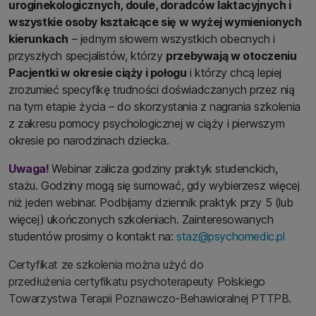
uroginekologicznych, doule, doradców laktacyjnych i
wszystkie osoby kształcące się w wyżej wymienionych
kierunkach
– jednym słowem wszystkich obecnych i
przyszłych specjalistów, którzy
przebywają w otoczeniu
Pacjentki w okresie ciąży i połogu
i którzy chcą lepiej
zrozumieć specyfikę trudności doświadczanych przez nią
na tym etapie życia – do skorzystania z nagrania szkolenia
z zakresu pomocy psychologicznej w ciąży i pierwszym
okresie po narodzinach dziecka.
Uwaga!
Webinar zalicza godziny praktyk studenckich,
stażu. Godziny mogą się sumować, gdy wybierzesz więcej
niż jeden webinar. Podbijamy dziennik praktyk przy 5 (lub
więcej) ukończonych szkoleniach. Zainteresowanych
studentów prosimy o kontakt na:
staz@psychomedic.pl
Certyfikat ze szkolenia można użyć do
przedłużenia certyfikatu psychoterapeuty Polskiego
Towarzystwa Terapii Poznawczo-Behawioralnej PTTPB.