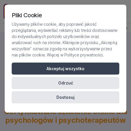
Pliki Cookie
Używamy plików cookie, aby poprawić jakość
Produkt jest dostępny
przeglądania, wyświetlać reklamy lub treści dostosowane
do indywidualnych potrzeb użytkowników oraz
analizować ruch na stronie. Kliknięcie przycisku „Akceptuj
wszystkie” oznacza zgodę na wykorzystywanie przez
nas plików cookie. Więcej w
Polityce prywatności
.
Bezpiecznie? Niekoniecznie.
Style przywiązania w pracy
Akceptuj wszystko
indywidualnej i z parą -
Odrzuć
studium przypadku
Dostosuj
Certyfikowane szkolenie online dla
psychologów i psychoterapeutów