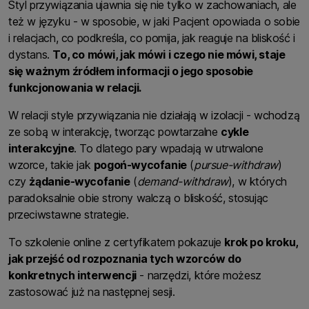
Styl przywiązania ujawnia się nie tylko w zachowaniach, ale
też w języku - w sposobie, w jaki Pacjent opowiada o sobie
i relacjach, co podkreśla, co pomija, jak reaguje na bliskość i
dystans.
To, co mówi, jak mówi i czego nie mówi, staje
się ważnym źródłem informacji o jego sposobie
funkcjonowania w relacji.
W relacji style przywiązania nie działają w izolacji - wchodzą
ze sobą w interakcję, tworząc powtarzalne
cykle
interakcyjne
. To dlatego pary wpadają w utrwalone
wzorce, takie jak
pogoń-wycofanie
(
pursue-withdraw
)
czy
żądanie-wycofanie
(
demand-withdraw
), w których
paradoksalnie obie strony walczą o bliskość, stosując
przeciwstawne strategie.
To szkolenie online z certyfikatem pokazuje
krok po kroku,
jak przejść od rozpoznania tych wzorców do
konkretnych interwencji
- narzędzi, które możesz
zastosować już na następnej sesji.