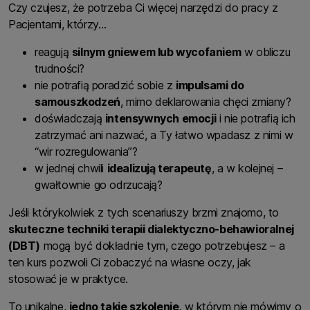
Czy czujesz, że potrzeba Ci więcej narzędzi do pracy z
Pacjentami, którzy…
reagują
silnym gniewem lub wycofaniem
w obliczu
trudności?
nie potrafią poradzić sobie z
impulsami do
samouszkodzeń
, mimo deklarowania chęci zmiany?
doświadczają
intensywnych emocji
i nie potrafią ich
zatrzymać ani nazwać, a Ty łatwo wpadasz z nimi w
“wir rozregulowania”?
w jednej chwili
idealizują terapeutę
, a w kolejnej –
gwałtownie go odrzucają?
Jeśli którykolwiek z tych scenariuszy brzmi znajomo, to
skuteczne techniki terapii dialektyczno-behawioralnej
(DBT)
mogą być dokładnie tym, czego potrzebujesz – a
ten kurs pozwoli Ci zobaczyć na własne oczy, jak
stosować je w praktyce.
To unikalne,
jedno takie szkolenie
, w którym nie mówimy o