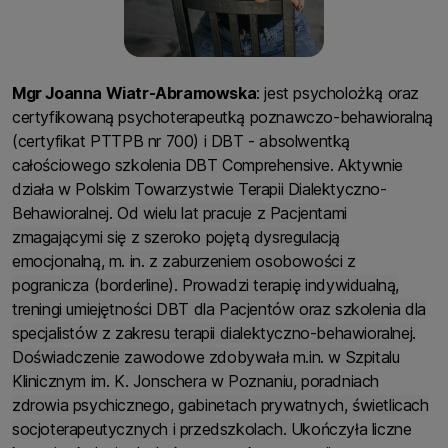
Mgr Joanna Wiatr-Abramowska
: jest psycholożką oraz
certyfikowaną psychoterapeutką poznawczo-behawioralną
(certyfikat PTTPB nr 700) i DBT - absolwentką
całościowego szkolenia DBT Comprehensive. Aktywnie
działa w Polskim Towarzystwie Terapii Dialektyczno-
Behawioralnej.
Od wielu lat pracuje z Pacjentami
zmagającymi się z szeroko pojętą dysregulacją
emocjonalną, m. in. z zaburzeniem osobowości z
pogranicza (borderline). Prowadzi terapię indywidualną,
treningi umiejętności DBT dla Pacjentów oraz szkolenia dla
specjalistów z zakresu terapii dialektyczno-behawioralnej.
Doświadczenie zawodowe zdobywała m.in. w Szpitalu
Klinicznym im. K. Jonschera w Poznaniu, poradniach
zdrowia psychicznego, gabinetach prywatnych, świetlicach
socjoterapeutycznych i przedszkolach.
Ukończyła liczne