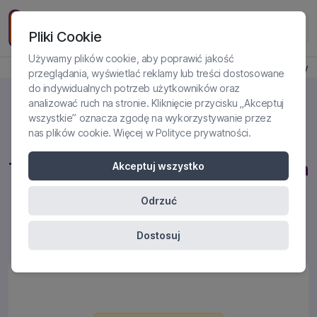
Pliki Cookie
Używamy plików cookie, aby poprawić jakość
Produkt jest dostępny
przeglądania, wyświetlać reklamy lub treści dostosowane
do indywidualnych potrzeb użytkowników oraz
analizować ruch na stronie. Kliknięcie przycisku „Akceptuj
wszystkie” oznacza zgodę na wykorzystywanie przez
nas plików cookie. Więcej w
Polityce prywatności
.
Kurs DBT
Terapia dialektyczno-behawioralna
Akceptuj wszystko
w praktyce
Odrzuć
Certyfikowany kurs online
Dostosuj