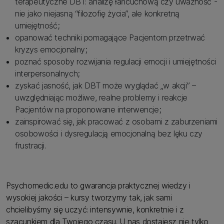
terapeutyczne DBT: analizę łańcuchową czy uważność -
nie jako niejasną “filozofię życia”, ale konkretną
umiejętność;
opanować techniki pomagające Pacjentom przetrwać
kryzys emocjonalny;
poznać sposoby rozwijania regulacji emocji i umiejętności
interpersonalnych;
zyskać jasność, jak DBT może wyglądać „w akcji” –
uwzględniając możliwe, realne problemy i reakcje
Pacjentów na proponowane interwencje;
zainspirować się, jak pracować z osobami z zaburzeniami
osobowości i dysregulacją emocjonalną bez lęku czy
frustracji.
Psychomedic.edu to gwarancja praktycznej wiedzy i
wysokiej jakości – kursy tworzymy tak, jak sami
chcielibyśmy się uczyć: intensywnie, konkretnie i z
szacunkiem dla Twojego czasu.
U nas dostajesz nie tylko