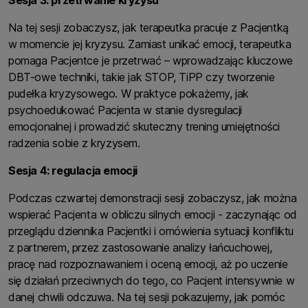
Sesja 3: przetrwanie kryzysu
Na tej sesji zobaczysz, jak terapeutka pracuje z Pacjentką
w momencie jej kryzysu. Zamiast unikać emocji, terapeutka
pomaga Pacjentce je przetrwać – wprowadzając kluczowe
DBT-owe techniki, takie jak STOP, TiPP czy tworzenie
pudełka kryzysowego. W praktyce pokażemy, jak
psychoedukować Pacjenta w stanie dysregulacji
emocjonalnej i prowadzić skuteczny trening umiejętności
radzenia sobie z kryzysem.
Sesja 4: regulacja emocji
Podczas czwartej demonstracji sesji zobaczysz, jak można
wspierać Pacjenta w obliczu silnych emocji - zaczynając od
przeglądu dziennika Pacjentki i omówienia sytuacji konfliktu
z partnerem, przez zastosowanie analizy łańcuchowej,
pracę nad rozpoznawaniem i oceną emocji, aż po uczenie
się działań przeciwnych do tego, co Pacjent intensywnie w
danej chwili odczuwa. Na tej sesji pokazujemy, jak pomóc