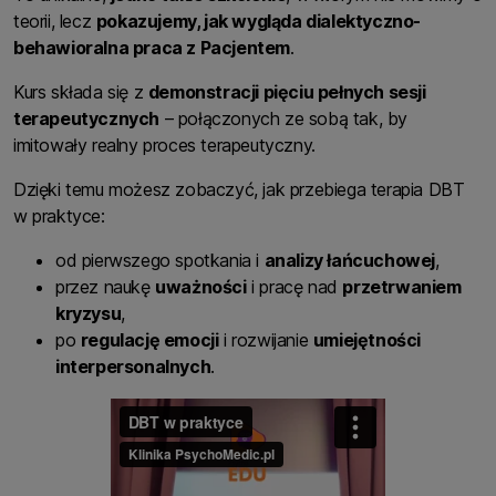
teorii, lecz
pokazujemy, jak wygląda dialektyczno-
behawioralna praca z Pacjentem
.
Kurs składa się z
demonstracji pięciu pełnych sesji
terapeutycznych
– połączonych ze sobą tak, by
imitowały realny proces terapeutyczny.
Dzięki temu możesz zobaczyć, jak przebiega terapia DBT
w praktyce:
od pierwszego spotkania i
analizy łańcuchowej
,
przez naukę
uważności
i pracę nad
przetrwaniem
kryzysu
,
po
regulację emocji
i rozwijanie
umiejętności
interpersonalnych
.