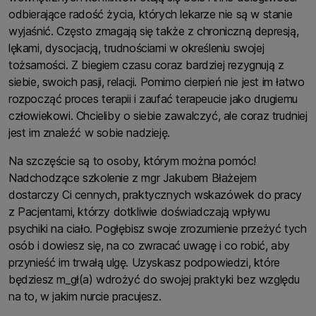
odbierające radość życia, których lekarze nie są w stanie
wyjaśnić. Często zmagają się także z chroniczną depresją,
lękami, dysocjacją, trudnościami w określeniu swojej
tożsamości. Z biegiem czasu coraz bardziej rezygnują z
siebie, swoich pasji, relacji. Pomimo cierpień nie jest im łatwo
rozpocząć proces terapii i zaufać terapeucie jako drugiemu
człowiekowi. Chcieliby o siebie zawalczyć, ale coraz trudniej
jest im znaleźć w sobie nadzieję.
Na szczęście są to osoby, którym można pomóc!
Nadchodzące szkolenie z mgr Jakubem Błażejem
dostarczy Ci cennych, praktycznych wskazówek do pracy
z Pacjentami, którzy dotkliwie doświadczają wpływu
psychiki na ciało. Pogłębisz swoje zrozumienie przeżyć tych
osób i dowiesz się, na co zwracać uwagę i co robić, aby
przynieść im trwałą ulgę. Uzyskasz podpowiedzi, które
będziesz m_gł(a) wdrożyć do swojej praktyki bez względu
na to, w jakim nurcie pracujesz.