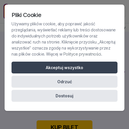
Pliki Cookie
Używamy plików cookie, aby poprawić jakość
Produkt jest dostępny
przeglądania, wyświetlać reklamy lub treści dostosowane
do indywidualnych potrzeb użytkowników oraz
analizować ruch na stronie. Kliknięcie przycisku „Akceptuj
wszystkie” oznacza zgodę na wykorzystywanie przez
nas plików cookie. Więcej w
Polityce prywatności
.
TERAPIA ZABURZEŃ
PSYCHOSOMATYCZNYCH -
Akceptuj wszystko
WSKAZÓWKI DLA SPECJALISTÓW
OD PSYCHOTERAPEUTY
Odrzuć
ANALITYCZNEGO
Dostosuj
Certyfikowane szkolenie online
KUP BILET