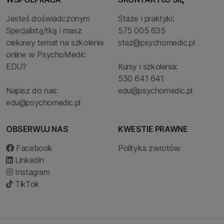
Jesteś doświadczonym
Staże i praktyki:
Specjalistą/tką i masz
575 005 635
ciekawy temat na szkolenie
staz@psychomedic.pl
online w PsychoMedic
EDU?
Kursy i szkolenia:
530 641 641
Napisz do nas:
edu@psychomedic.pl
edu@psychomedic.pl
OBSERWUJ NAS
KWESTIE PRAWNE
Facebook
Polityka zwrotów
Linkedin
Instagram
TikTok