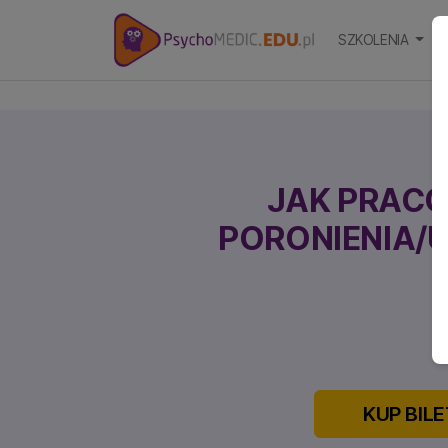
SZKOLENIA
S
JAK PRAC
PORONIENIA/
C
KUP BILE