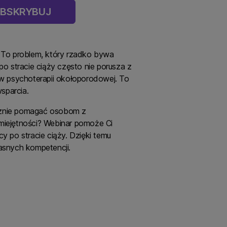
BSKRYBUJ
. To problem, który rzadko bywa
o stracie ciąży często nie porusza z
k w psychoterapii okołoporodowej. To
sparcia.
tecznie pomagać osobom z
umiejętności? Webinar pomoże Ci
y po stracie ciąży. Dzięki temu
łasnych kompetencji.