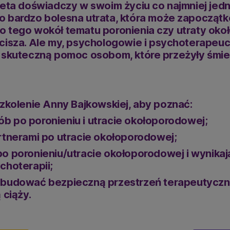
ieta doświadczy w swoim życiu co najmniej jedn
t to bardzo bolesna utrata, która może zapocz
o tego wokół tematu poronienia czy utraty ok
cisza. Ale my, psychologowie i psychoterapeuci
ć skuteczną pomoc osobom, które przeżyły śmi
zkolenie Anny Bajkowskiej, aby poznać:
b po poronieniu i utracie okołoporodowej;
rtnerami po utracie okołoporodowej;
o poronieniu/utracie okołoporodowej i wynikają
choterapii;
 budować bezpieczną przestrzeń terapeutyczną
 ciąży.