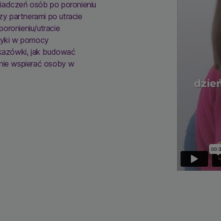
iadczeń osób po poronieniu
zy partnerami po utracie
oronieniu/utracie
ktyki w pomocy
skazówki, jak budować
znie wspierać osoby w