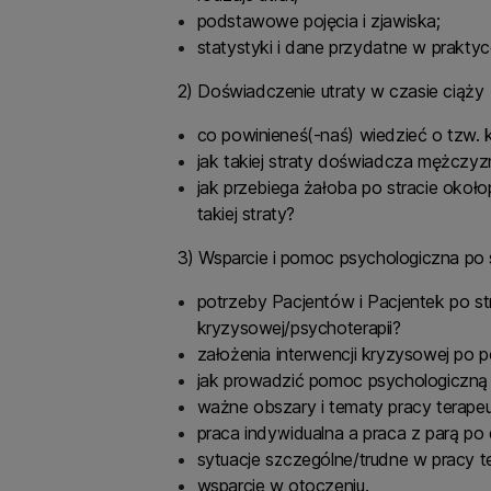
podstawowe pojęcia i zjawiska;
statystyki i dane przydatne w prakty
2) Doświadczenie utraty w czasie ciąży
co powinieneś(-naś) wiedzieć o tzw.
jak takiej straty doświadcza mężczyzn
jak przebiega żałoba po stracie okoł
takiej straty?
3) Wsparcie i pomoc psychologiczna po 
potrzeby Pacjentów i Pacjentek po str
kryzysowej/psychoterapii?
założenia interwencji kryzysowej po p
jak prowadzić pomoc psychologiczną i
ważne obszary i tematy pracy terapeu
praca indywidualna a praca z parą po 
sytuacje szczególne/trudne w pracy te
wsparcie w otoczeniu.