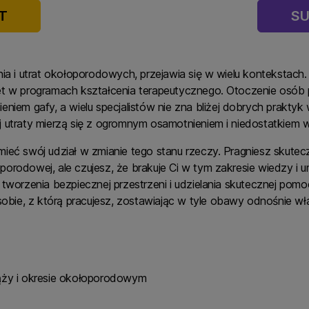
T
SU
nia i utrat okołoporodowych, przejawia się w wielu kontekstach
et w programach kształcenia terapeutycznego. Otoczenie osób p
eniem gafy, a wielu specjalistów nie zna bliżej dobrych prakty
 utraty mierzą się z ogromnym osamotnieniem i niedostatkiem w
esz mieć swój udział w zmianie tego stanu rzeczy. Pragniesz sku
orodowej, ale czujesz, że brakuje Ci w tym zakresie wiedzy i 
tworzenia bezpiecznej przestrzeni i udzielania skutecznej pomoc
osobie, z którą pracujesz, zostawiając w tyle obawy odnośnie w
iąży i okresie okołoporodowym