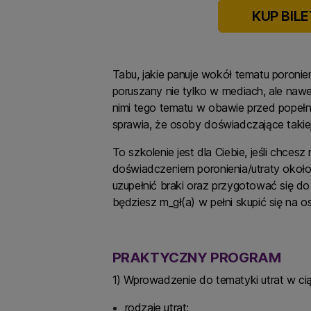
KUP BILE
Tabu, jakie panuje wokół tematu poronie
poruszany nie tylko w mediach, ale naw
nimi tego tematu w obawie przed popełni
sprawia, że osoby doświadczające takiej
To szkolenie jest dla Ciebie, jeśli chc
doświadczeniem poronienia/utraty okołop
uzupełnić braki oraz przygotować się do 
będziesz m_gł(a) w pełni skupić się na 
PRAKTYCZNY PROGRAM
1) Wprowadzenie do tematyki utrat w c
rodzaje utrat;