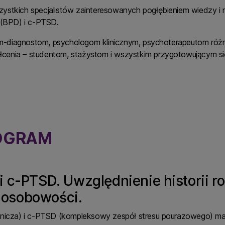
ystkich specjalistów zainteresowanych pogłębieniem wiedzy i 
 (BPD) i c-PTSD.
-diagnostom, psychologom klinicznym, psychoterapeutom różn
cenia – studentom, stażystom i wszystkim przygotowującym s
OGRAM
 i c-PTSD. Uwzględnienie historii 
 osobowości.
icza) i c-PTSD (kompleksowy zespół stresu pourazowego) maj