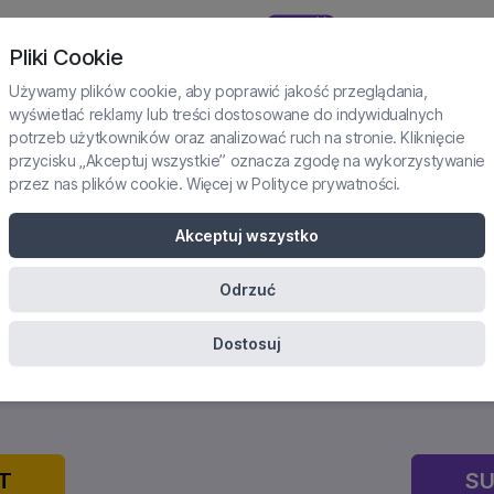
NOWOŚĆ
TAŻE I PRAKTYKI
SUBSKRYPCJA
KURSY
KONFERENCJE
Pliki Cookie
Używamy plików cookie, aby poprawić jakość przeglądania,
wyświetlać reklamy lub treści dostosowane do indywidualnych
potrzeb użytkowników oraz analizować ruch na stronie. Kliknięcie
przycisku „Akceptuj wszystkie” oznacza zgodę na wykorzystywanie
przez nas plików cookie. Więcej w
Polityce prywatności
.
zy c-PTSD - praktyczne
Akceptuj wszystko
nozy w trudnych przypa
Odrzuć
Dostosuj
ertyfikowane szkolenie onlin
T
SU