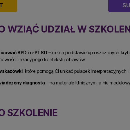
T
SU
 WZIĄĆ UDZIAŁ W SZKOLEN
żnicować BPD i c-PTSD
– nie na podstawie uproszczonych kryteri
owości i relacyjnego kontekstu objawów.
 wskazówki
, które pomogą Ci unikać pułapek interpretacyjnych i
świadczony diagnosta
– na materiale klinicznym, a nie modelow
O SZKOLENIE