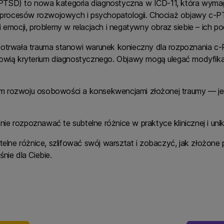
PTSD) to nowa kategoria diagnostyczna w ICD-11, która wymag
ia procesów rozwojowych i psychopatologii. Chociaż objawy c-P
 emocji, problemy w relacjach i negatywny obraz siebie – ich po
ugotrwała trauma stanowi warunek konieczny dla rozpoznania
owią kryterium diagnostycznego. Objawy mogą ulegać modyfikacji
em rozwoju osobowości a konsekwencjami złożonej traumy — j
afnie rozpoznawać te subtelne różnice w praktyce klinicznej i u
btelne różnice, szlifować swój warsztat i zobaczyć, jak złożone
nie dla Ciebie.