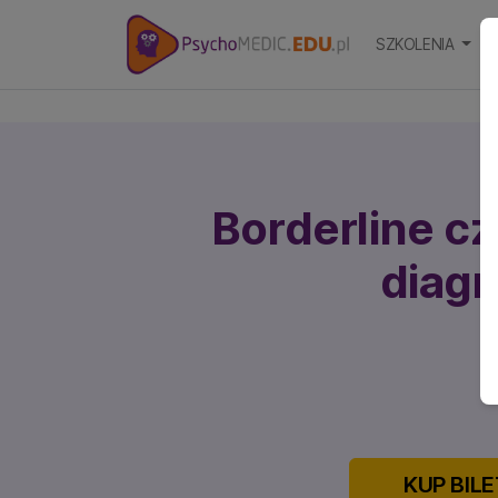
SZKOLENIA
S
Borderline c
diag
C
KUP BILE