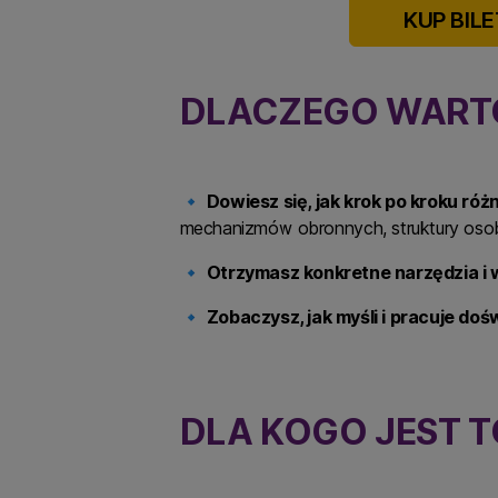
KUP BILE
DLACZEGO WARTO
🔹
Dowiesz się, jak krok po kroku ró
mechanizmów obronnych, struktury osob
🔹
Otrzymasz konkretne narzędzia i
🔹
Zobaczysz, jak myśli i pracuje do
DLA KOGO JEST T