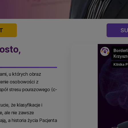
T
SU
osto,
ami, u których obraz
zenie osobowości z
espół stresu pourazowego (c-
ie, że klasyfikacje i
, ale nie zawsze
ją, a historia życia Pacjenta