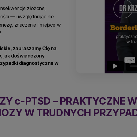
onsekwencje złożonej
ości — uwzględniając nie
genezę, znaczenie i miejsce w
?
bliskie, zapraszamy Cię na
, jak doświadczony
rzypadki diagnostyczne w
CZY c-PTSD – PRAKTYCZNE 
NOZY W TRUDNYCH PRZYPA