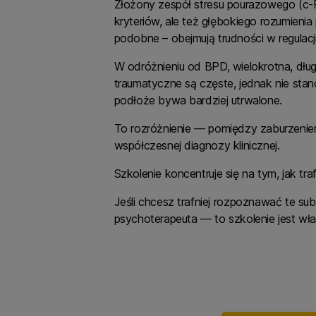
Złożony zespół stresu pourazowego (c-
kryteriów, ale też głębokiego rozumien
podobne – obejmują trudności w regulacji
W odróżnieniu od BPD, wielokrotna, dł
traumatyczne są częste, jednak nie stan
podłoże bywa bardziej utrwalone.
To rozróżnienie — pomiędzy zaburzeni
współczesnej diagnozy klinicznej.
Szkolenie koncentruje się na tym, jak tr
Jeśli chcesz trafniej rozpoznawać te su
psychoterapeuta — to szkolenie jest właś