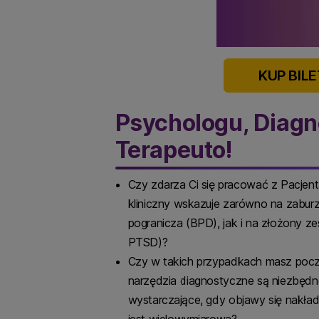
KUP BILE
Psychologu, Diagn
Terapeuto!
Czy zdarza Ci się pracować z Pacjent
kliniczny wskazuje zarówno na zabur
pogranicza (BPD), jak i na złożony z
PTSD)?
Czy w takich przypadkach masz poczuc
narzędzia diagnostyczne są niezbędne
wystarczające, gdy objawy się nakłada
jest wielowymiarowa?