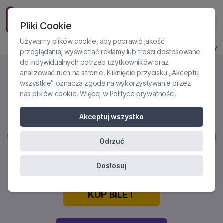
Pliki Cookie
Używamy plików cookie, aby poprawić jakość
Produkt jest dostępny
przeglądania, wyświetlać reklamy lub treści dostosowane
do indywidualnych potrzeb użytkowników oraz
analizować ruch na stronie. Kliknięcie przycisku „Akceptuj
wszystkie” oznacza zgodę na wykorzystywanie przez
nas plików cookie. Więcej w
Polityce prywatności
.
SCID-5-CV W PRAKTYCE
DIAGNOSTYCZNEJ
Akceptuj wszystko
Certyfikowane szkolenie online dla
Odrzuć
psychologów i diagnostów
Dostosuj
KUP BILET