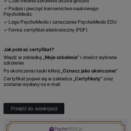
✓ Czas trwania szkolenia (liczba godzin)
✓ Podpis i pieczęć kierownictwa naukowego
PsychoMedic
✓ Logo PsychoMedic i oznaczenie PsychoMedic EDU
✓ Forma: certyfikat elektroniczny (PDF)
Jak pobrać certyfikat?
Wejdź w zakładkę
„Moje szkolenia”
i otwórz wybrane
szkolenie
Po ukończeniu nauki kliknij
„Oznacz jako ukończone”
Certyfikat pojawi się w zakładce
„Certyfikaty”
oraz
zostanie wysłany na e-mail
Przejdź do subskrypcji