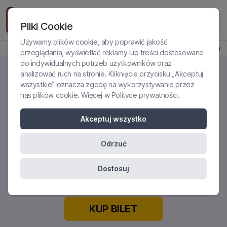
Pliki Cookie
Używamy plików cookie, aby poprawić jakość
Produkt jest dostępny
przeglądania, wyświetlać reklamy lub treści dostosowane
do indywidualnych potrzeb użytkowników oraz
analizować ruch na stronie. Kliknięcie przycisku „Akceptuj
wszystkie” oznacza zgodę na wykorzystywanie przez
nas plików cookie. Więcej w
Polityce prywatności
.
JAK ROZWIJAĆ ZDOLNOŚĆ
PACJENTA DO MENTALIZACJI?
Akceptuj wszystko
PRAKTYCZNE WSKAZÓWKI Z
PODEJŚCIA MBT
Odrzuć
Certyfikowane szkolenie online
Dostosuj
KUP BILET