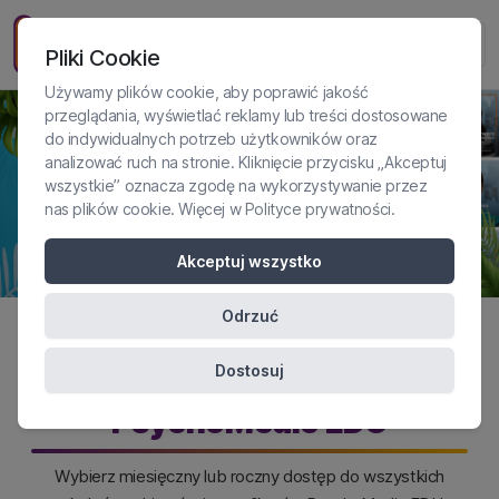
Pliki Cookie
Używamy plików cookie, aby poprawić jakość
przeglądania, wyświetlać reklamy lub treści dostosowane
do indywidualnych potrzeb użytkowników oraz
analizować ruch na stronie. Kliknięcie przycisku „Akceptuj
wszystkie” oznacza zgodę na wykorzystywanie przez
Previous
Nex
nas plików cookie. Więcej w
Polityce prywatności
.
Akceptuj wszystko
Odrzuć
Dostosuj
Subskrybuj platformę
PsychoMedic EDU
Wybierz miesięczny lub roczny dostęp do wszystkich