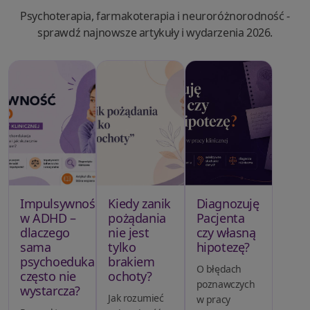
Psychoterapia, farmakoterapia i neuroróżnorodność -
sprawdź najnowsze artykuły i wydarzenia 2026.
Impulsywność
Kiedy zanik
Diagnozuję
w ADHD –
pożądania
Pacjenta
dlaczego
nie jest
czy własną
sama
tylko
hipotezę?
psychoedukacja
brakiem
O błędach
często nie
ochoty?
poznawczych
wystarcza?
Jak rozumieć
w pracy