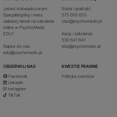
Jesteś doświadczonym
Staże i praktyki:
Specjalistą/tką i masz
575 005 635
ciekawy temat na szkolenie
staz@psychomedic.pl
online w PsychoMedic
EDU?
Kursy i szkolenia:
530 641 641
Napisz do nas:
edu@psychomedic.pl
edu@psychomedic.pl
OBSERWUJ NAS
KWESTIE PRAWNE
Facebook
Polityka zwrotów
Linkedin
Instagram
TikTok