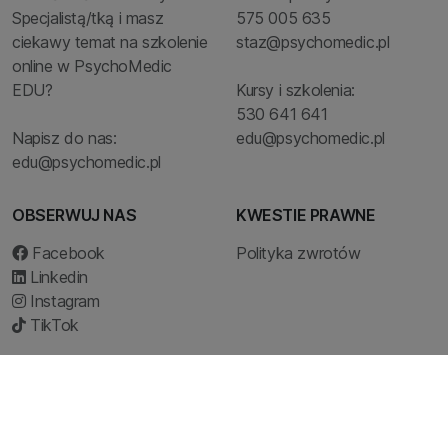
Specjalistą/tką i masz
575 005 635
ciekawy temat na szkolenie
staz@psychomedic.pl
online w PsychoMedic
EDU?
Kursy i szkolenia:
530 641 641
Napisz do nas:
edu@psychomedic.pl
edu@psychomedic.pl
OBSERWUJ NAS
KWESTIE PRAWNE
Facebook
Polityka zwrotów
Linkedin
Instagram
TikTok
© 2026 Dołącz do Psychomedic EDU i zdobywaj wiedzę od