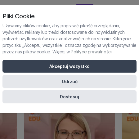
NOWOŚĆ
TAŻE I PRAKTYKI
SUBSKRYPCJA
KURSY
KONFERENCJE
Pliki Cookie
Używamy plików cookie, aby poprawić jakość przeglądania,
wyświetlać reklamy lub treści dostosowane do indywidualnych
potrzeb użytkowników oraz analizować ruch na stronie. Kliknięcie
NIELIMITOWANY DOSTĘP DO PLATFORMY
przycisku „Akceptuj wszystkie” oznacza zgodę na wykorzystywanie
przez nas plików cookie. Więcej w
Polityce prywatności
.
sycholog szkolny/przedszkol
Akceptuj wszystko
Odrzuć
Dostosuj