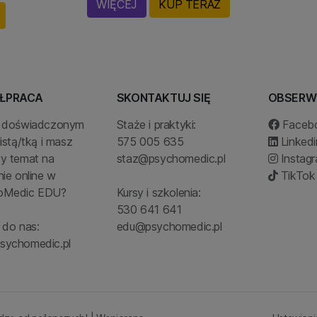
WIĘCEJ
KUP TERAZ
ŁPRACA
SKONTAKTUJ SIĘ
OBSERW
ś doświadczonym
Staże i praktyki:
Faceb
istą/tką i masz
575 005 635
Linkedi
y temat na
staz@psychomedic.pl
Instag
nie online w
TikTok
oMedic EDU?
Kursy i szkolenia:
530 641 641
 do nas:
edu@psychomedic.pl
sychomedic.pl