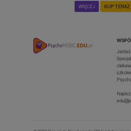
WIĘCEJ
KUP TERAZ
WSPÓ
Jeste
Specjal
ciekaw
szkole
Psych
Napisz
edu@p