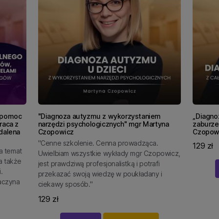
: pomoc
"Diagnoza autyzmu z wykorzystaniem
„Diagnoz
raca z
narzędzi psychologicznych" mgr Martyna
zaburze
dalena
Czopowicz
Czopow
"Cenne szkolenie. Cenna prowadząca.
129 zł
a temat
Uwielbiam wszystkie wykłady mgr Czopowicz,
a także
jest prawdziwą profesjonalistką i potrafi
.
przekazać swoją wiedzę w poukładany i
aczyna
ciekawy sposób."
129 zł