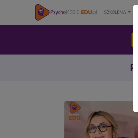
SZKOLENIA
S
P