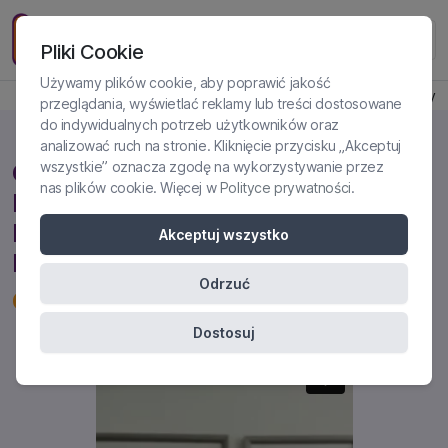
Pliki Cookie
Używamy plików cookie, aby poprawić jakość
Produkt jest dostępny
przeglądania, wyświetlać reklamy lub treści dostosowane
do indywidualnych potrzeb użytkowników oraz
analizować ruch na stronie. Kliknięcie przycisku „Akceptuj
GDY MAŁOLETNI PADA OFIARĄ
wszystkie” oznacza zgodę na wykorzystywanie przez
nas plików cookie. Więcej w
Polityce prywatności
.
PRZESTĘPSTWA: WYTYCZNE DO
DIAGNOZY, TERAPII, PRACY Z
Akceptuj wszystko
RODZICAMI
Odrzuć
Certyfikowane szkolenie online
Dostosuj