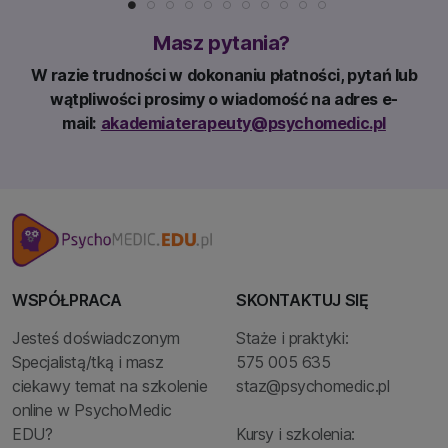
Masz pytania?
W razie trudności w dokonaniu płatności, pytań lub
wątpliwości prosimy o wiadomość na adres e-
mail:
akademiaterapeuty@psychomedic.pl
WSPÓŁPRACA
SKONTAKTUJ SIĘ
Jesteś doświadczonym
Staże i praktyki:
Specjalistą/tką i masz
575 005 635
ciekawy temat na szkolenie
staz@psychomedic.pl
online w PsychoMedic
EDU?
Kursy i szkolenia: