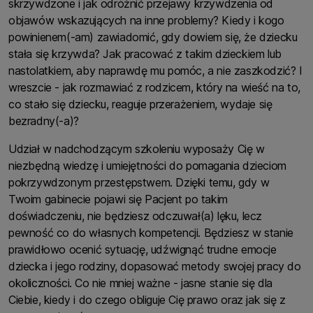
skrzywdzone i jak odróżnić przejawy krzywdzenia od
objawów wskazujących na inne problemy? Kiedy i kogo
powinienem(-am) zawiadomić, gdy dowiem się, że dziecku
stała się krzywda? Jak pracować z takim dzieckiem lub
nastolatkiem, aby naprawdę mu pomóc, a nie zaszkodzić? I
wreszcie - jak rozmawiać z rodzicem, który na wieść na to,
co stało się dziecku, reaguje przerażeniem, wydaje się
bezradny(-a)?
Udział w nadchodzącym szkoleniu wyposaży Cię w
niezbędną wiedzę i umiejętności do pomagania dzieciom
pokrzywdzonym przestępstwem. Dzięki temu, gdy w
Twoim gabinecie pojawi się Pacjent po takim
doświadczeniu, nie będziesz odczuwał(a) lęku, lecz
pewność co do własnych kompetencji. Będziesz w stanie
prawidłowo ocenić sytuację, udźwignąć trudne emocje
dziecka i jego rodziny, dopasować metody swojej pracy do
okoliczności. Co nie mniej ważne - jasne stanie się dla
Ciebie, kiedy i do czego obliguje Cię prawo oraz jak się z