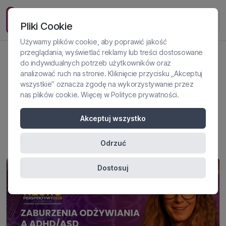
Pliki Cookie
Używamy plików cookie, aby poprawić jakość
przeglądania, wyświetlać reklamy lub treści dostosowane
do indywidualnych potrzeb użytkowników oraz
Nowe kierunki w terapii
analizować ruch na stronie. Kliknięcie przycisku „Akceptuj
wszystkie” oznacza zgodę na wykorzystywanie przez
zaburzeń odżywiania – dr
nas plików cookie. Więcej w
Polityce prywatności
.
Jagoda Różycka prelegentką
Akceptuj wszystko
NeuroPerspektyw 2026
Odrzuć
Dostosuj