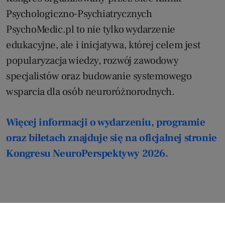
Psychologiczno-Psychiatrycznych
PsychoMedic.pl to nie tylko wydarzenie
edukacyjne, ale i inicjatywa, której celem jest
popularyzacja wiedzy, rozwój zawodowy
specjalistów oraz budowanie systemowego
wsparcia dla osób neuroróżnorodnych.
Więcej informacji o wydarzeniu, programie
oraz biletach znajduje się na oficjalnej stronie
Kongresu NeuroPerspektywy 2026.