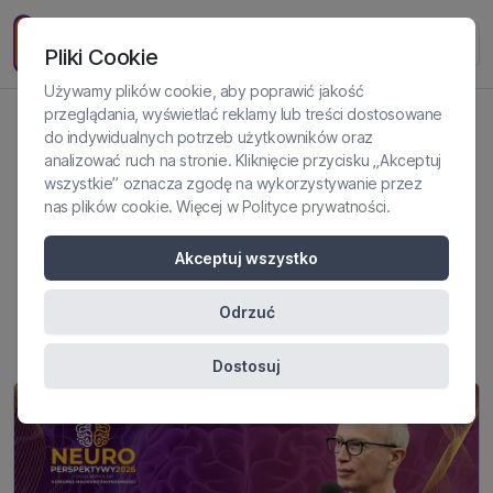
Pliki Cookie
Używamy plików cookie, aby poprawić jakość
przeglądania, wyświetlać reklamy lub treści dostosowane
do indywidualnych potrzeb użytkowników oraz
Bezpieczna farmakoterapia
analizować ruch na stronie. Kliknięcie przycisku „Akceptuj
wszystkie” oznacza zgodę na wykorzystywanie przez
ADHD ze
nas plików cookie. Więcej w
Polityce prywatności
.
współchorobowością – prof.
Akceptuj wszystko
Rybakowski na
NeuroPerspektywach 2026
Odrzuć
Dostosuj