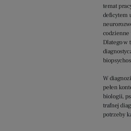
temat prac
deficytem 
neurorozwo
codzienne 
Dlatego w 
diagnostyc
biopsychos
W diagnozi
pełen konte
biologii, 
trafnej di
potrzeby k