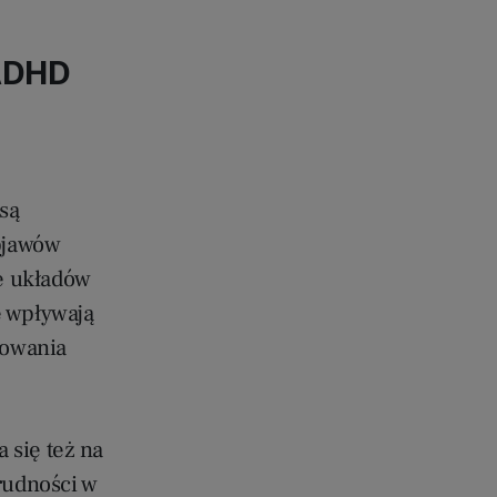
 ADHD
są
bjawów
e układów
e wpływają
nowania
 się też na
rudności w