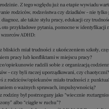
 rodzinie. Z tego względu już na etapie wywiadu wart
anie rodziców, rodzeństwa czy dziadków – nie tylko
diagnoz, ale także stylu pracy, edukacji czy trudnoś
 A oto przykładowe pytania, pomocne w identyfikacji
h wzorców ADHD:
 z bliskich miał trudności z ukończeniem szkoły, cz
iem pracy lub konfliktami w miejscu pracy?
ice/opiekunowie radzili sobie z organizacją codzien
ów – czy byli raczej uporządkowani, czy chaotyczni
eś z rodziców/opiekunów miało trudności z punktual
aniem o ważnych sprawach, impulsywnością?
z rodziny był postrzegany jako “wiecznie roztargnio
rzony” albo “ciągle w ruchu”?