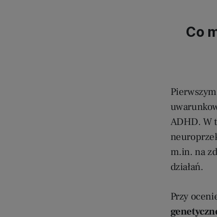
Co m
Pierwszym
uwarunkowa
ADHD. W ty
neuroprzek
m.in. na zd
działań.
Przy oceni
genetyczn