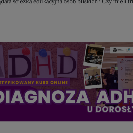
ądała ścieżka edukacyjna osób bliskich? Czy mieli t