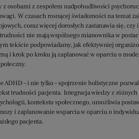
y z osobami z zespołem nadpobudliwości psychoruc
uwagi. W czasach rosnącej świadomości na temat z
jowych, coraz więcej dorosłych zastanawia się, czy 
trudności nie mają wspólnego mianownika w posta
tym tekście podpowiadamy, jak efektywniej organiz
zną i krok po kroku ją zaplanować w oparciu o mode
połeczny.
e ADHD – i nie tylko – spojrzenie holistyczne pozwa
kst trudności pacjenta. Integracja wiedzy z różnych
psychologii, kontekstu społecznego, umożliwia posta
agnozy i zaplanowanie wsparcia w oparciu o indywidu
ażdego pacjenta.