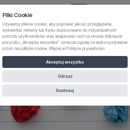
NOWOŚĆ
TAŻE I PRAKTYKI
SUBSKRYPCJA
KURSY
KONFERENCJE
Pliki Cookie
Używamy plików cookie, aby poprawić jakość przeglądania,
wyświetlać reklamy lub treści dostosowane do indywidualnych
potrzeb użytkowników oraz analizować ruch na stronie. Kliknięcie
 u dorosłych – jak wy
przycisku „Akceptuj wszystkie” oznacza zgodę na wykorzystywanie
przez nas plików cookie. Więcej w
Polityce prywatności
.
diagnoza w ujęciu
Akceptuj wszystko
biopsychospołecznym
Odrzuć
Dostosuj