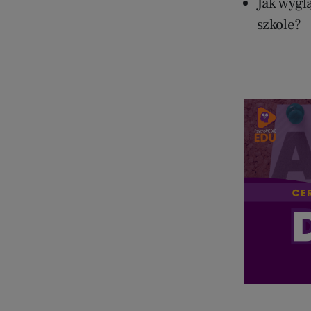
Jak wygl
szkole?