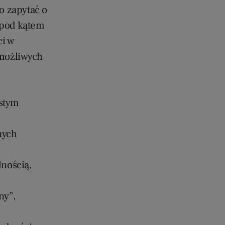
o zapytać o
 pod kątem
ci w
 możliwych
ęstym
nych
?
nością,
ny”,