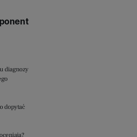
mponent
u diagnozy
ego
to dopytać
oceniają?