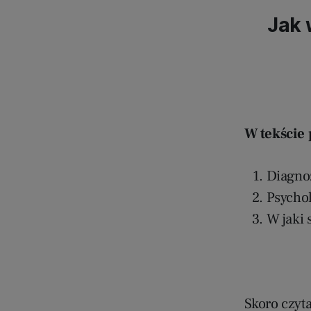
Jak 
W tekście 
Diagno
Psycho
W jaki
Skoro czyta