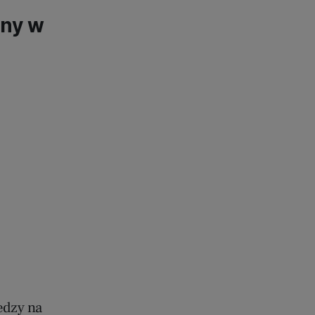
zny w
edzy na