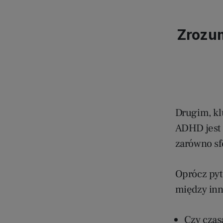
Zrozum
Drugim, k
ADHD jest 
zarówno sf
Oprócz pyt
między inn
Czy czas