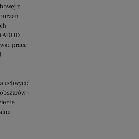
howej z
aburzeń
ich
ci ADHD.
ować pracę
l
la uchwycić
 obszarów -
wienie
alne