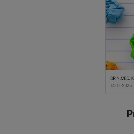
DR N.MED. 
14-11-2025
P