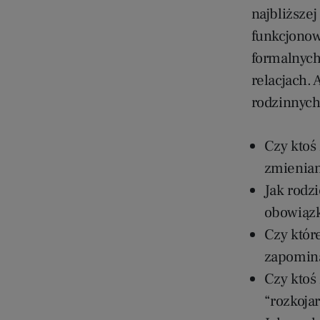
najbliższej
funkcjonow
formalnych 
relacjach.
rodzinnyc
Czy ktoś
zmienian
Jak rodz
obowiązk
Czy któr
zapomin
Czy ktoś 
“rozkoja