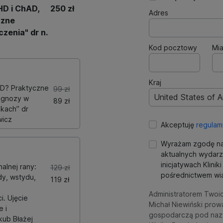
D i ChAD,
250 zł
Adres
czne
zenia" dr n.
Kod pocztowy
Mia
Kraj
D? Praktyczne
99 zł
United States of 
agnozy w
89 zł
kach” dr
wicz
Akceptuję
regulam
Wyrażam zgodę na
aktualnych wydarz
inicjatywach Klini
alnej rany:
129 zł
pośrednictwem wia
dy, wstydu,
119 zł
Administratorem Twoi
i. Ujęcie
Michał Niewiński prow
 i
gospodarczą pod naz
kub Błażej