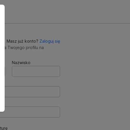
Masz już konto?
Zaloguj się
nia Twojego profilu na
Nazwisko
turę