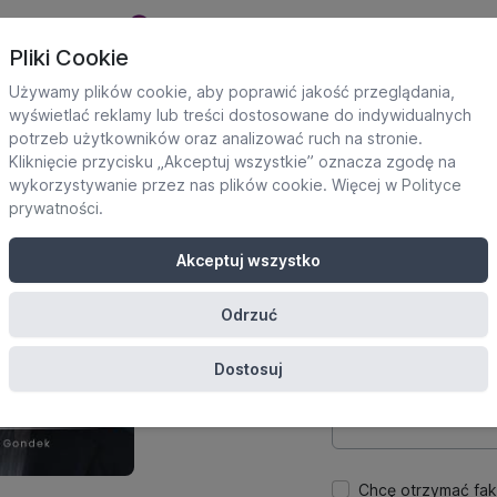
Pliki Cookie
Używamy plików cookie, aby poprawić jakość przeglądania,
wyświetlać reklamy lub treści dostosowane do indywidualnych
potrzeb użytkowników oraz analizować ruch na stronie.
Dane uczestnika
Kliknięcie przycisku „Akceptuj wszystkie” oznacza zgodę na
Potrzebne do utworze
wykorzystywanie przez nas plików cookie. Więcej w
Polityce
platformie.
prywatności
.
Imię
Akceptuj wszystko
Odrzuć
E-mail
Dostosuj
Hasło
Chcę otrzymać fak