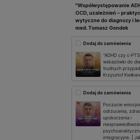
"Współwystępowanie ADH
OCD, uzależnień – prakty
wytyczne do diagnozy i lec
med. Tomasz Gondek
Dodaj do zamówienia
“ADHD czy c-PTS
wskazówki do di
trudnych przypad
Krzysztof Kiełkie
Dodaj do zamówienia
Poczucie emocjon
odrzucenia, zdra
upokorzenia i
niesprawiedliwośc
psychoanalityczne
integracyjne. | Ja