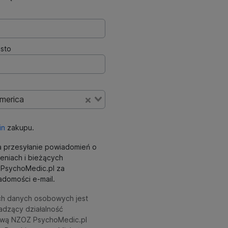
sto
America
in
zakupu.
 przesyłanie powiadomień o
eniach i bieżących
ki PsychoMedic.pl za
domości e-mail.
ch danych osobowych jest
adzący działalność
wą NZOZ PsychoMedic.pl