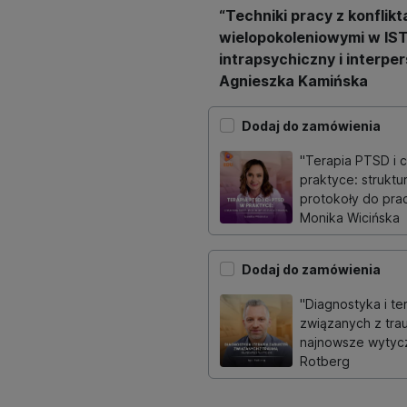
“Techniki pracy z konflikt
wielopokoleniowymi w IS
intrapsychiczny i interpe
Agnieszka Kamińska
Dodaj do zamówienia
"Terapia PTSD i 
praktyce: struktur
protokoły do pra
Monika Wicińska
Dodaj do zamówienia
"Diagnostyka i te
związanych z tra
najnowsze wytycz
Rotberg