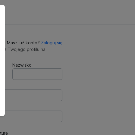
Masz już konto?
Zaloguj się
nia Twojego profilu na
Nazwisko
turę