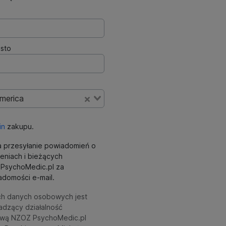
sto
America
in
zakupu.
 przesyłanie powiadomień o
eniach i bieżących
ki PsychoMedic.pl za
domości e-mail.
ch danych osobowych jest
adzący działalność
wą NZOZ PsychoMedic.pl