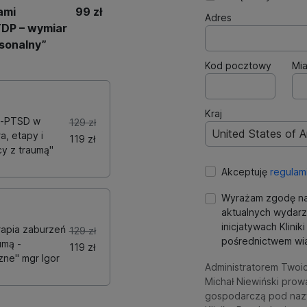
ami
99 zł
Adres
TDP – wymiar
rsonalny”
Kod pocztowy
Mia
Kraj
c-PTSD w
129 zł
United States of 
a, etapy i
119 zł
cy z traumą"
Akceptuję
regulam
Wyrażam zgodę na
aktualnych wydarz
inicjatywach Klini
rapia zaburzeń
129 zł
pośrednictwem wia
umą -
119 zł
ne" mgr Igor
Administratorem Twoi
Michał Niewiński prow
gospodarczą pod naz