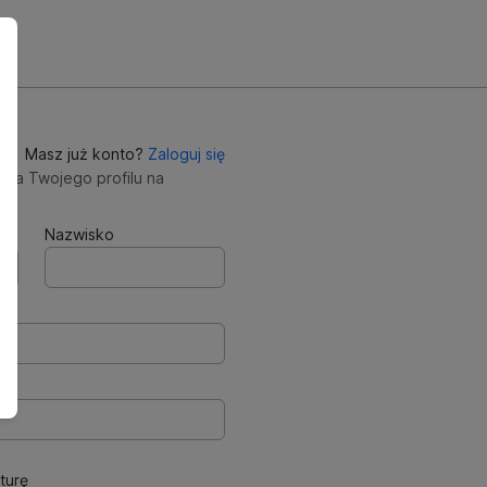
Masz już konto?
Zaloguj się
nia Twojego profilu na
Nazwisko
turę