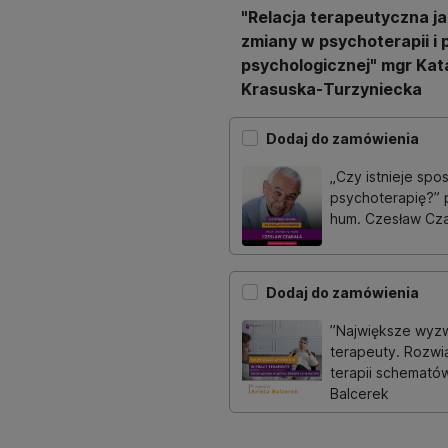
"Relacja terapeutyczna j
zmiany w psychoterapii i
psychologicznej" mgr Kat
Krasuska-Turzyniecka
Dodaj do zamówienia
„Czy istnieje sp
psychoterapię?” p
hum. Czesław Cz
Dodaj do zamówienia
”Największe wyzw
terapeuty. Rozwi
terapii schematów
Balcerek