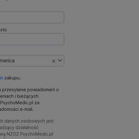
sto
America
in
zakupu.
 przesyłanie powiadomień o
eniach i bieżących
ki PsychoMedic.pl za
domości e-mail.
ch danych osobowych jest
adzący działalność
wą NZOZ PsychoMedic.pl