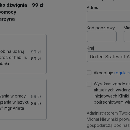
ako dźwignia
99 zł
Adres
 pomocy
arzyna
Kod pocztowy
Mia
Kraj
osób na udaną
99 zł
United States of 
rof. dr hab. n.
89 zł
abała
Akceptuję
regulam
Wyrażam zgodę na
aktualnych wydarz
ania w pracy
inicjatywach Klini
99 zł
ązania w języku
pośrednictwem wia
89 zł
” mgr Arleta
Administratorem Twoi
Michał Niewiński prow
gospodarczą pod naz