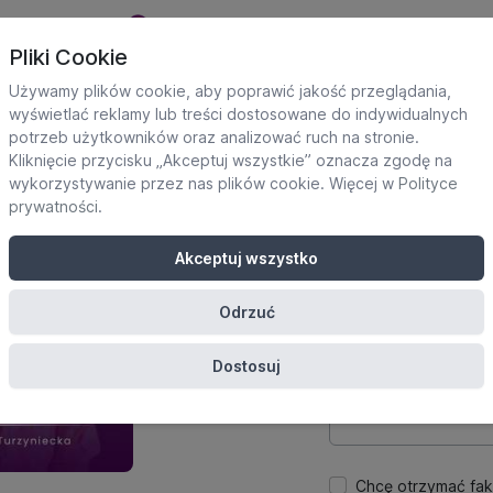
Pliki Cookie
Używamy plików cookie, aby poprawić jakość przeglądania,
wyświetlać reklamy lub treści dostosowane do indywidualnych
potrzeb użytkowników oraz analizować ruch na stronie.
Dane uczestnika
Kliknięcie przycisku „Akceptuj wszystkie” oznacza zgodę na
Potrzebne do utworze
wykorzystywanie przez nas plików cookie. Więcej w
Polityce
platformie.
prywatności
.
Imię
Akceptuj wszystko
Odrzuć
E-mail
Dostosuj
Hasło
Chcę otrzymać fak