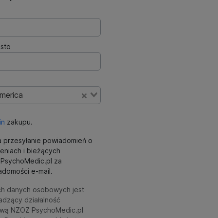
sto
America
in
zakupu.
 przesyłanie powiadomień o
eniach i bieżących
ki PsychoMedic.pl za
domości e-mail.
ch danych osobowych jest
adzący działalność
wą NZOZ PsychoMedic.pl