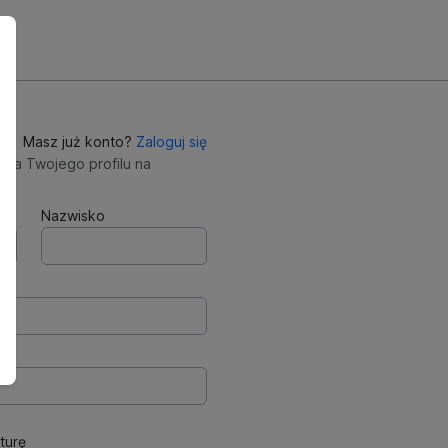
Masz już konto?
Zaloguj się
nia Twojego profilu na
Nazwisko
turę