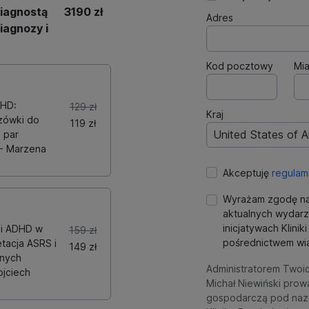
iagnostą
3190 zł
Adres
iagnozy i
Kod pocztowy
Mia
DHD:
129 zł
Kraj
zówki do
119 zł
United States of 
i par
- Marzena
Akceptuję
regulam
Wyrażam zgodę na
aktualnych wydarz
inicjatywach Klini
 i ADHD w
159 zł
pośrednictwem wia
etacja ASRS i
149 zł
lnych
Administratorem Twoi
jciech
Michał Niewiński prow
gospodarczą pod naz