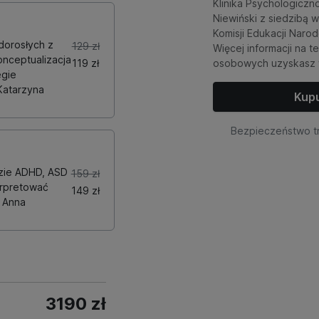
Klinika Psychologiczn
Niewiński z siedzibą w
Komisji Edukacji Narod
dorosłych z
129 zł
Więcej informacji na 
nceptualizacja
119 zł
osobowych uzyskasz
egie
Katarzyna
Kupu
Bezpieczeństwo tr
zie ADHD, ASD
159 zł
erpretować
149 zł
- Anna
3190 zł