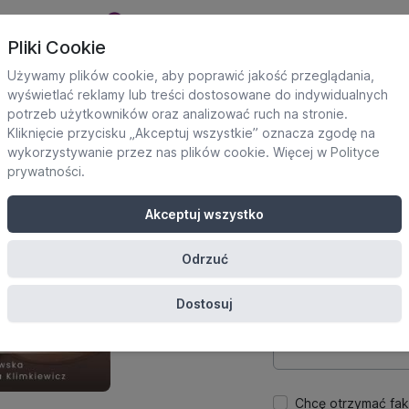
Pliki Cookie
Używamy plików cookie, aby poprawić jakość przeglądania,
wyświetlać reklamy lub treści dostosowane do indywidualnych
potrzeb użytkowników oraz analizować ruch na stronie.
Dane uczestnika
Kliknięcie przycisku „Akceptuj wszystkie” oznacza zgodę na
Potrzebne do utworze
wykorzystywanie przez nas plików cookie. Więcej w
Polityce
platformie.
prywatności
.
Imię
Akceptuj wszystko
Odrzuć
E-mail
Dostosuj
Hasło
Chcę otrzymać fak