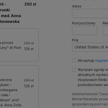
ii -
250 zł
Adres
runki
. med. Anna
Słoniewska
Kod pocztowy
Mia
Kraj
a proces
250 zł
United States of 
zny" dr Piotr
129 zł
Akceptuję
regulam
Wyrażam zgodę na
aktualnych wydarz
pieczna
inicjatywach Klini
250 zł
ykami -
pośrednictwem wia
129 zł
pobiegania
Administratorem Twoi
ciała i
Michał Niewiński prow
anym” prof.
gospodarczą pod naz
ed. Anna Zofia