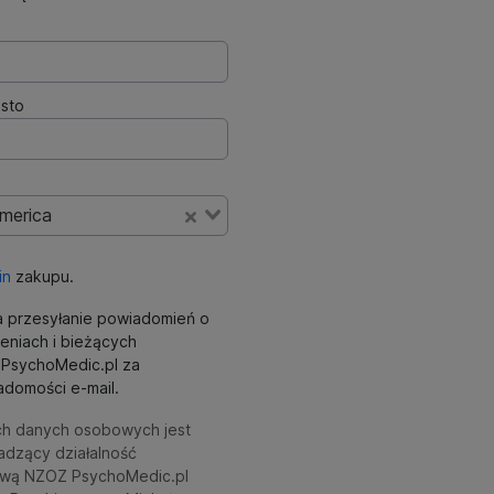
sto
America
in
zakupu.
 przesyłanie powiadomień o
eniach i bieżących
ki PsychoMedic.pl za
domości e-mail.
ch danych osobowych jest
adzący działalność
wą NZOZ PsychoMedic.pl