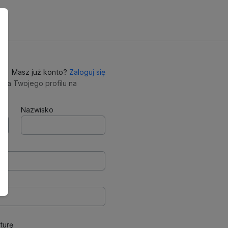
Masz już konto?
Zaloguj się
nia Twojego profilu na
Nazwisko
turę