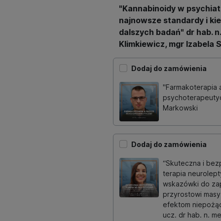
"Kannabinoidy w psychiatr
najnowsze standardy i kie
dalszych badań" dr hab. n
Klimkiewicz, mgr Izabela 
Dodaj do zamówienia
"Farmakoterapia 
psychoterapeutyc
Markowski
Dodaj do zamówienia
“Skuteczna i bez
terapia neurolept
wskazówki do za
przyrostowi masy 
efektom niepożąd
ucz. dr hab. n. m