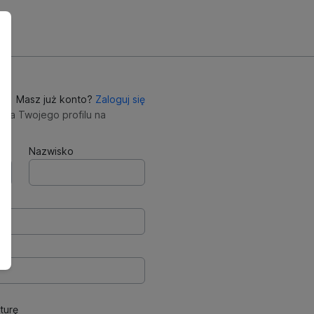
Masz już konto?
Zaloguj się
nia Twojego profilu na
Nazwisko
turę