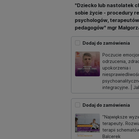
"Dziecko lub nastolatek 
sobie życie - procedury r
psychologów, terapeutów
pedagogów" mgr Małgorz
Dodaj do zamówienia
Poczucie emocjon
odrzucenia, zdra
upokorzenia i
niesprawiedliwośc
psychoanalityczne
integracyjne. | Ja
Dodaj do zamówienia
”Największe wyzw
terapeuty. Rozwi
terapii schematów
Balcerek