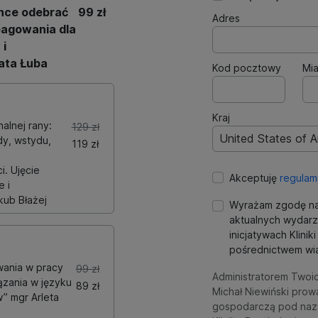
chce odebrać
99 zł
Adres
eagowania dla
 i
ata Łuba
Kod pocztowy
Mia
Kraj
alnej rany:
129 zł
United States of 
dy, wstydu,
119 zł
i. Ujęcie
Akceptuję
regulam
 i
kub Błażej
Wyrażam zgodę na
aktualnych wydarz
inicjatywach Klini
pośrednictwem wia
ania w pracy
99 zł
Administratorem Twoi
ązania w języku
89 zł
Michał Niewiński prow
” mgr Arleta
gospodarczą pod naz