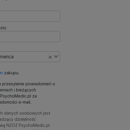
sto
America
in
zakupu.
 przesyłanie powiadomień o
eniach i bieżących
ki PsychoMedic.pl za
domości e-mail.
ch danych osobowych jest
adzący działalność
wą NZOZ PsychoMedic.pl