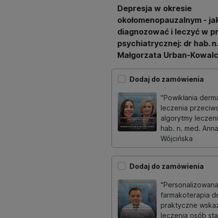
Depresja w okresie
okołomenopauzalnym - ja
diagnozować i leczyć w p
psychiatrycznej: dr hab. n.
Małgorzata Urban-Kowal
Dodaj do zamówienia
"Powikłania derm
leczenia przeciw
algorytmy leczeni
hab. n. med. Anna
Wójcińska
Dodaj do zamówienia
"Personalizowan
farmakoterapia de
praktyczne wska
leczenia osób sta