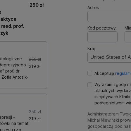
250 zł
Adres
k
raktyce
 med. prof.
Kod pocztowy
Mia
czyk
Kraj
United States of 
atologiczne
250 zł
depresyjnego -
219 zł
a" prof. dr
Akceptuję
regulam
 Zofia Antosik-
Wyrażam zgodę na
aktualnych wydarz
inicjatywach Klini
pośrednictwem wia
a
250 zł
Administratorem Twoi
presji -
219 zł
Michał Niewiński prow
zówki na temat
gospodarczą pod naz
rszych i ze