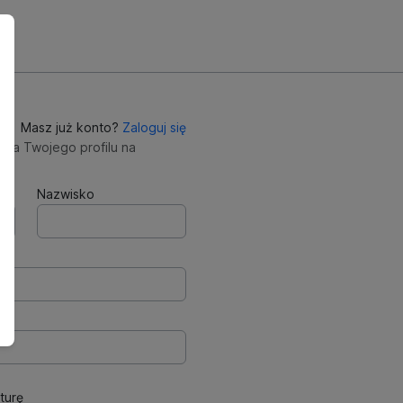
Masz już konto?
Zaloguj się
nia Twojego profilu na
Nazwisko
turę