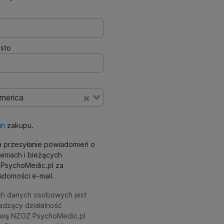
sto
America
in
zakupu.
 przesyłanie powiadomień o
eniach i bieżących
ki PsychoMedic.pl za
domości e-mail.
ch danych osobowych jest
adzący działalność
wą NZOZ PsychoMedic.pl