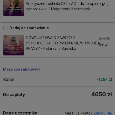
Praktyczne techniki CBT i ACT do terapii i
119 zł
samorozwoju" Małgorzata Kaczmarek
Dodaj do zamówienia
NOWA USTAWA O ZAWODZIE
250 zł
PSYCHOLOGA: CO ZMIENIA SIĘ W TWOJEJ
89 zł
PRACY? - Katarzyna Sarnicka
Masz kod rabatowy?
Rabat
-1291 zł
4650 zł
Do zapłaty
Dane uczestnika
Masz już konto?
Zaloguj się