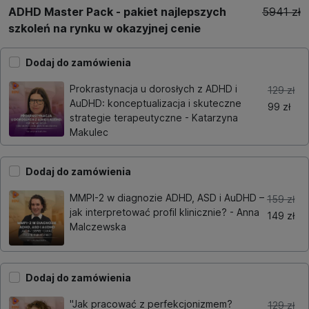
ADHD Master Pack - pakiet najlepszych
5941 zł
szkoleń na rynku w okazyjnej cenie
Dodaj do zamówienia
Prokrastynacja u dorosłych z ADHD i
129 zł
AuDHD: konceptualizacja i skuteczne
99 zł
strategie terapeutyczne - Katarzyna
Makulec
Dodaj do zamówienia
MMPI-2 w diagnozie ADHD, ASD i AuDHD –
159 zł
jak interpretować profil klinicznie? - Anna
149 zł
Malczewska
Dodaj do zamówienia
"Jak pracować z perfekcjonizmem?
129 zł